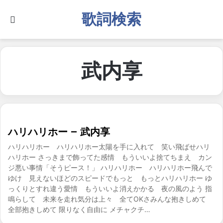
歌詞検索
Search for
武内享
ハリハリホー – 武内享
ハリハリホー ハリハリホー太陽を手に入れて 笑い飛ばせハリ
ハリホー さっきまで飾ってた感情 もういいよ捨てちまえ カン
ジ悪い事情「そうピース！」 ハリハリホー ハリハリホー飛んで
ゆけ 見えないほどのスピードでもっと もっとハリハリホー ゆ
っくりとすれ違う愛情 もういいよ消えかかる 夜の風のよう 指
鳴らして 未来を走れ気分は上々 全てOKさみんな抱きしめて
全部抱きしめて 限りなく自由に メチャクチ…