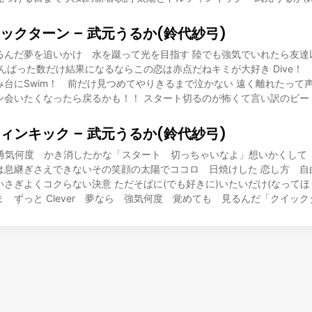
ックターン – 武元うるか(鈴代紗弓)
るんだ夢を追いかけ 水を蹴って光を目指す 陸でも強気でいれたら友達
んばった数だけ結果になるならこの恋は赤点だねキミが大好き Dive！
み台にSwim！ 前だけ見つめてやりきるまで泣かない 遠く離れたって
ン会いたくなったら戻るかも！！ スタート切るのが怖くて言い訳のビー
ィンキック – 武元うるか(鈴代紗弓)
込む勇気何度 かき消したかな「スタート 切っちゃいなよ」想いかくして
は息継ぎさえできないその笑顔の太陽でココロ 日焼けした 恋し方 自
さぎよくコクらない決意 ただそばに(でも好きに)いたいだけ(なってほ
 ずっと Clever 夢なら 強気何度 覚めても 見るんだ「クイック