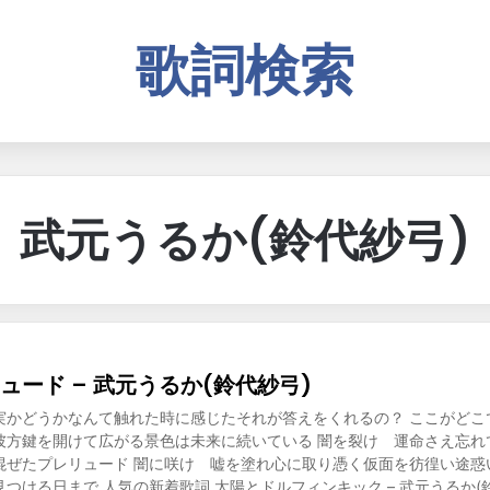
歌詞検索
武元うるか(鈴代紗弓)
ュード – 武元うるか(鈴代紗弓)
実かどうかなんて触れた時に感じたそれが答えをくれるの？ ここがどこ
彼方鍵を開けて広がる景色は未来に続いている 闇を裂け 運命さえ忘れ
混ぜたプレリュード 闇に咲け 嘘を塗れ心に取り憑く仮面を彷徨い途惑
つける日まで 人気の新着歌詞 太陽とドルフィンキック – 武元うるか(