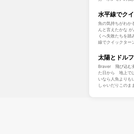
水平線でクイ
魚の気持ちがわか
んと言えたかな が
くへ失敗たちを踏
線でクイックター
太陽とドルフ
Braver 飛び
た日から 地上で
いなら人魚よりもい
しゃいだりこのまま