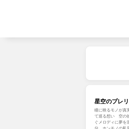
星空のプレリ
瞳に映るモノが真
て巡る想い 空の
ぐメロディに夢を
分 ホンモノの私見