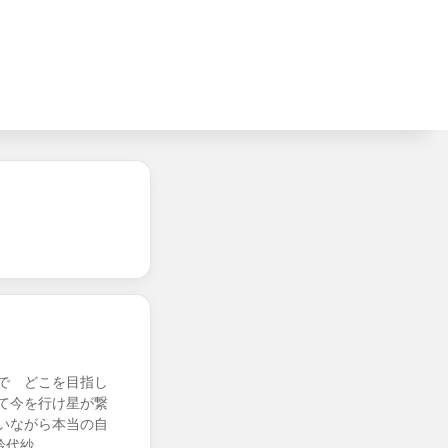
で どこを目指し
て今を行け星が繋
いながら本当の自
鈴代紗…