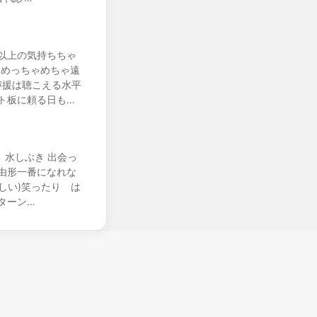
以上の気持ちちゃ
 めっちゃめちゃ遠
声援は聴こえる水平
ト板に頼る日も…
 水しぶき 出会っ
由形一番になれな
しい)笑ったり は
ターン…