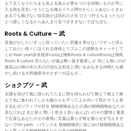
えて太くなりたちまち見える為人が蕾をつける頃無いものが手に
入る他を見失いそうになる俺もイチ人間やからしゃあないときも
あるでも曲げない信念急がば回れの人生 ひとつ叶えちまったらひ
とつ虚しくなるからあんまり近づきすぎないでぼちぼち…
Roots & Culture – 武
音遊びがしたいずっと回っていたい邪魔を寄せないでそっと揺ら
してみたい徐々にほぐれる身体とリズムこの波動をキャッチして
くれYeah yeah奈良桜井rootsは飛鳥Roots & cultureRootsは飛鳥
Roots & culture 売らないぜ魂は奪い返す眼差しが 何にも無いのが
最高山の神の水の天の川流れる邪念と潤いをみなぎる仲間たち燃
やし続ける大和魂懐冷やさずバカ話もが…
ショクブツ – 武
太陽を浴びて風に揺られてたまに雨を待ちわびて耐えて耐えて耐
えて虫に食われてしかも敵からも守って上を向いて咲かそうよ巻
き込むポジティブが好き 植物植物あなたの為の植物植物あなたが
居なければ 光と影と潤いと乾きと良いあんばいのその愛情と素直
で正直なあなたのその表情に言葉は要らず根を腐らせず与えすぎ
ないでOh yeah バランスを 植物植物共に友にゆけ植物植物あな
たと育ってる植物植物あなたの為の植物植物…