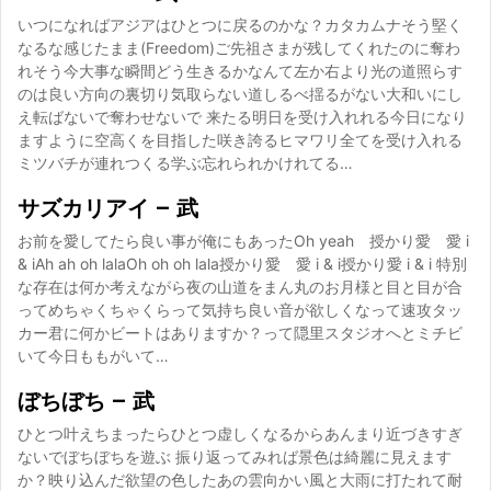
いつになればアジアはひとつに戻るのかな？カタカムナそう堅く
なるな感じたまま(Freedom)ご先祖さまが残してくれたのに奪わ
れそう今大事な瞬間どう生きるかなんて左か右より光の道照らす
のは良い方向の裏切り気取らない道しるべ揺るがない大和いにし
え転ばないで奪わせないで 来たる明日を受け入れれる今日になり
ますように空高くを目指した咲き誇るヒマワリ全てを受け入れる
ミツバチが連れつくる学ぶ忘れられかけれてる…
サズカリアイ – 武
お前を愛してたら良い事が俺にもあったOh yeah 授かり愛 愛 i
& iAh ah oh lalaOh oh oh lala授かり愛 愛 i & i授かり愛 i & i 特別
な存在は何か考えながら夜の山道をまん丸のお月様と目と目が合
ってめちゃくちゃくらって気持ち良い音が欲しくなって速攻タッ
カー君に何かビートはありますか？って隠里スタジオへとミチビ
いて今日ももがいて…
ぼちぼち – 武
ひとつ叶えちまったらひとつ虚しくなるからあんまり近づきすぎ
ないでぼちぼちを遊ぶ 振り返ってみれば景色は綺麗に見えます
か？映り込んだ欲望の色したあの雲向かい風と大雨に打たれて耐