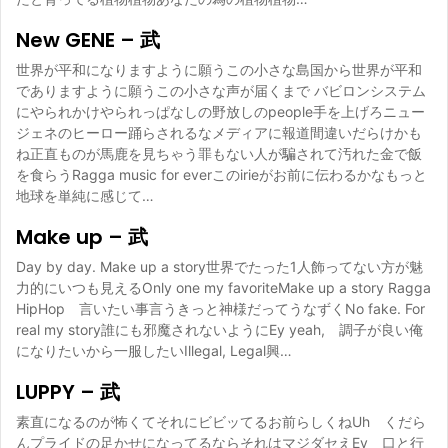
New GENE – 武
世界が平和になりますように願うこの小さな島国から世界が平和
でありますように願うこの小さな声が届くまで バビロンシステム
にやられかけやられっぱなしの野放しのpeople手を上げろニュー
ジェネのヒーロー踊らされるなメディアに報道間違いだらけかも
ね正直ものが馬鹿を見ちゃう罪もない人が騙されて汚れた金で飯
を食らうRagga music for everこのirieがお前に伝わるかなもっと
地球を単純に感じて…
Make up – 武
Day by day. Make up a story世界でたった1人飾ってない方が魅
力的にいつも見えるOnly one my favoriteMake up a story Ragga
HipHop 言いたい事言うきっと神様だってうなずくNo fake. For
real my story誰にも邪魔されないようにEy yeah, 調子が良い俺
になりたいから一服したいIllegal, Legal興…
LUPPY – 武
素直になるのが怖くてそれにビビッてるお前らしくねUh くだら
んプライドの足かせになってるならそれはマジダセえEy 口と行