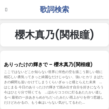
歌詞検索
Search for
櫻木真乃(関根瞳)
ありったけの輝きで – 櫻木真乃(関根瞳)
ここではないどこか知らない世界に何色の空を描こう新しい朝に
相応しい勇気ってきっと綺麗なだけじゃない、強いヒカリ まばた
きの瞬間も追いかけてしまうくらいぎゅっと瞳とらえた未来 …
はじまる 今日のありったけの輝きで踏み出す自分を好きになろう
今はひとり分で弱くても …ほわりココロに灯るあたたかい道し
るべ 最初の一歩あきらめがちだったみたい雨上がりを待つ窓越し
だけどわかるの、もう傘はいらない気がしてるわた…