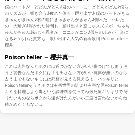
僕のハートが どどんがどん♪君のハートに どどんがどん♪僕ら
のリズムが 響き合う♪疲れた体も 踊り出す♪ 僕のハートがきゅ
きゅんがきゅん♪君の瞳にきゅきゅんがきゅん♪惚れた ハレた
の 大騒ぎ♪浮かれた仲間も 踊り出す♪ 空にゃスズメが ちゅち
ゅんがちゅん♪街じゃ忍者が ニニンがニン♪僕らの歩みが 道に
なる♪つられた貴方も 歌い出す♪ 人気の新着歌詞 Poison teller –
櫻井…
Poison teller – 櫻井真一
これは忠告なんだボクには近づかない方がいい傷つけてしまう そ
うさ警告なんだボクには手を出さない方がいい抗体が無いのなら
占うまでもないキミには死相が見える見えるよ ハッキリと
Poison tellerそうさボクは有害世界の誰より有害な男Poison teller
キミを料理しよう毒という調味料を使ってね致死量ギリギリで 守
りたいものならボクから遠ざけた方がいい二度は言わないからね
確かめたくもない…