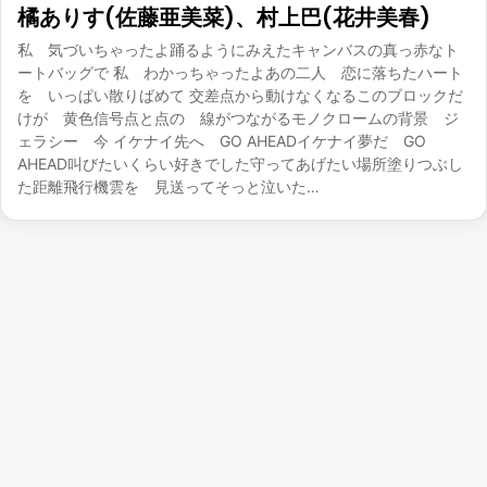
橘ありす(佐藤亜美菜)、村上巴(花井美春)
私 気づいちゃったよ踊るようにみえたキャンバスの真っ赤なト
ートバッグで 私 わかっちゃったよあの二人 恋に落ちたハート
を いっぱい散りばめて 交差点から動けなくなるこのブロックだ
けが 黄色信号点と点の 線がつながるモノクロームの背景 ジ
ェラシー 今 イケナイ先へ GO AHEADイケナイ夢だ GO
AHEAD叫びたいくらい好きでした守ってあげたい場所塗りつぶし
た距離飛行機雲を 見送ってそっと泣いた…