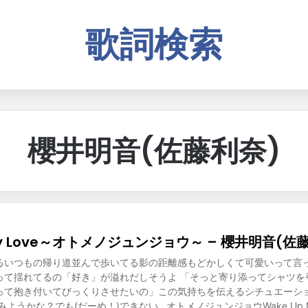
歌詞検索
櫻井明音(佐藤利奈)
 My Love～オトメノジュンジョウ～ – 櫻井明音(佐
るいつもの帰り道並んで歩いてる影の距離感もどかしくて可愛いって言
って揺れてるの「好き」が溢れだしそうよ 「そっと寄り添ってシャツを
て抱き付いてびっくりさせたいの」この気持ちを伝えるシチュエーション W
てみようかな？でも(だーめ！)できない…オトメノジュンジョウWake Up 