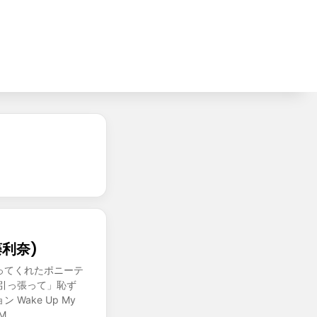
藤利奈)
ってくれたポニーテ
引っ張って」恥ず
ake Up My
M…