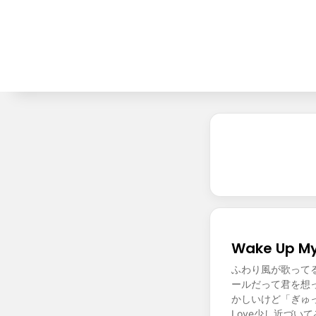
Wake Up
ふわり風が歌って
ールだって君を想
かしいけど「ぎゅっ
Love少し近づい