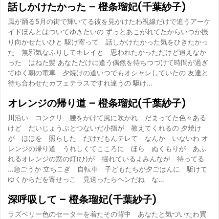
話しかけたかった – 橙条瑠妃(千葉紗子)
風が踊る5月の街で輝いてる彼を見かけたわ視線だけで追うアーケ
イドほんとはついてゆきたいの ずっとあこがれてたからいつか振
り向かせたいひと 駆け寄って 話しかけたかった気をひきたかっ
た 無邪気なふりしてキレイと 思われたかっただけど追えなか
った はねた髪 あなただけに逢う偶然を待ちつづけて時間が過ぎ
てゆく朝の電車 夕焼けの道いつでもオシャレしていたの 友達と
待ち合わせたカフェテラスですれ違うの 駆け…
オレンジの帰り道 – 橙条瑠妃(千葉紗子)
川沿い コンクリ 腰をかけて風に吹かれ だまってた色々ある
けど だいじょうぶとつないだ小指が 教えてくれるの 夕焼け
が ほほを 照らした だけだもんテレて なんか いないわ オ
レンジの帰り道 うれしくてこころに ほら ぬくもりが あふ
れるオレンジの窓の灯(ひ)が 揺れているよみんなが 待ってる
…急ごうか 立ちこぎ 自転車 子どもたちが夕ごはんに 駈けて
ゆくからだを寄せっこ 見送ったらヘンだね な…
深呼吸して – 橙条瑠妃(千葉紗子)
ラズベリー色のセーターを着たその背中 あなたと気づいたわ買