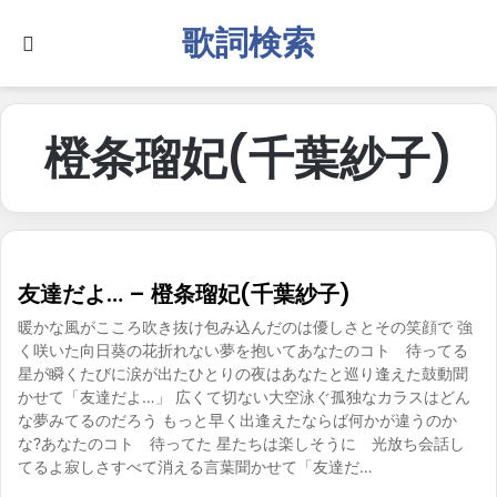
歌詞検索
Search for
橙条瑠妃(千葉紗子)
友達だよ… – 橙条瑠妃(千葉紗子)
暖かな風がこころ吹き抜け包み込んだのは優しさとその笑顔で 強
く咲いた向日葵の花折れない夢を抱いてあなたのコト 待ってる
星が瞬くたびに涙が出たひとりの夜はあなたと巡り逢えた鼓動聞
かせて「友達だよ…」 広くて切ない大空泳ぐ孤独なカラスはどん
な夢みてるのだろう もっと早く出逢えたならば何かが違うのか
な?あなたのコト 待ってた 星たちは楽しそうに 光放ち会話し
てるよ寂しさすべて消える言葉聞かせて「友達だ…