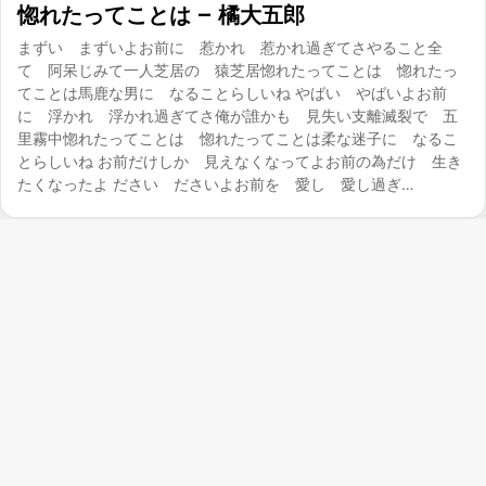
惚れたってことは – 橘大五郎
まずい まずいよお前に 惹かれ 惹かれ過ぎてさやること全
て 阿呆じみて一人芝居の 猿芝居惚れたってことは 惚れたっ
てことは馬鹿な男に なることらしいね やばい やばいよお前
に 浮かれ 浮かれ過ぎてさ俺が誰かも 見失い支離滅裂で 五
里霧中惚れたってことは 惚れたってことは柔な迷子に なるこ
とらしいね お前だけしか 見えなくなってよお前の為だけ 生き
たくなったよ ださい ださいよお前を 愛し 愛し過ぎ…