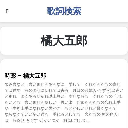
歌詞検索
Search for
橘大五郎
時薬 – 橘大五郎
恨み言など 言いませんあんなに 愛して くれたんだもの寄せ
ては返す 波のように訪れては去る 月日の悪戯(いたずら)出逢い
と別れ よくある話それ以上無い 幸せな時も くれたもの 忘れ
たいとも 言いません嬉しい 思い出 貯めたんだもの忘れ上手
や 生き上手になれない愚かさ もどかしいけれど賢くなんて
ならなくていい辛い過ち 重ねるとしても 恋だもの 胸の痛み
は 時薬(ときぐすり)がいつか 解(ほぐ)して…