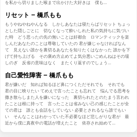
を私から切りました喉まで出かけた大好きは 僕も…
リセット – 橋爪もも
もうやねやねやんなる しかしあなたは寝たらばリセット ちょっ
とした隠しごとに 切なくなって酔いしれた私の気持ちに気づい
た時 どう思ったの先の無いことは好都合 ロマンティックを楽
しんだあなたのことは尊敬していたの 君が嫌じゃなければなん
て 見えない誰かを裏切るあなたを知りたくはなかった 誰かを下
げて持ち上げる その褒め方止めてよ気分悪いごめんねはその場
しのぎ 反省の意味はなく またくり返すのでしょう…
自己愛性障害 – 橋爪もも
君が嫌いだ 知れば知るほど鼻につくただそれでも それでも
君の目に映りたい てめえで言ったことも忘れて 悩んでる思考を
撒き散らしまた人を嫌いになった 裏切られたとのたまう言われ
たことは根に持って 言ったことは省みない己の感じたことが全
ての君は 誰とも会話をしていない 必要とされるなら誰でもい
い そんなことはわかっていた不必要なほど悲しがりな君が 最
近から僕に真夜中の電話が増えたこと 依存され始めて…