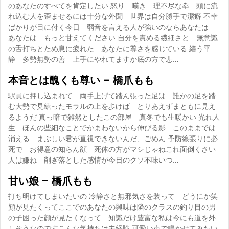
のあなたのすべてを肯定したい 怒り 嘆き 理不尽な拳 頭に流
れ込む人を歪ませるには十分な外聞 世界は自分勝手で潔癖 不幸
ばかりが目に付く今日 弱音を言える人が強いのならあなたは
あなたは もっと甘えてください 自分を責める繊細さと 無意識
の舌打ちとため息に疲れた あなたに尊さを感じている 繕う平
静 多勢無勢の善 上手にやれてますか底の方で悲…
本音とは醜くも尊い – 橋爪もも
駅員に押し込まれて 両手上げて踏ん張った足は 誰かの足を踏
む大勢で見繕ったモラルの上を歩けば とりあえずまともに見え
るようだ 真っ暗で雑然としたこの部屋 真冬でも生暖かい 光れ人
生 ほんの些細なことでかまわないから伸びる影 このままでは
消える まぶしい君が直視できないんだ、ごめん 予防線張りに必
死で お得意の知らん顔 死体の方がマシじゃねこれ面倒くさい
人は嫌ね 削ぎ落とした感情が今日のクソ不味いつ…
甘い娘 – 橋爪もも
打ち明けてしまいたいの 冷静さと無邪気さを装って どうにか笑
顔が見たくってここでのあなたの興味は隣のクラスの釣り目の男
の子困った顔が見たくなって 知識だけ豊富な私は今にも道を外
しそうなのですこんな気持ちは未経験 可愛い声で鳴かせてみたい