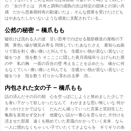
の 「女の子とは 共有と調和の成熟の次は特定の固体との深い共
感 だから思春期特有の勘違いだよ」そんな授業を受けたけども
はやあなたしかいないような感覚に支配されている…
公然の秘密 – 橋爪もも
嘘吹けば流れる人の波 甘い思考でのぼせる脂肪横道の屋根の下
隅 黄色い歯が微笑み寄る 同情していたあなたさえ 素知らぬ振
りで肌を剥く 痛い痛いと叫んでも 生暖かい熱が居ない居ないと
嘘をつき 指を数う そこここに隠した夜月両端吊り上げられた唇
の中 私の胸 一面の百合の壁 考えることを止めたら 確かに何
もなくていい 痛い痛いと叫んでも 生暖かい熱が居ない居ないと
嘘をつき 指を数う 灯りから零れ出る夢 消…
内包された女の子 – 橋爪もも
話の済んだその日の朝 心を空っぽにしようと努めました少しで
も食い下がって欲しかったなんて わがままな思い悔しいな 何が
きっかけとかではなく だんだん減っていった言葉と笑顔生じた
亀裂を直視せず交わす 他愛ない話が一番心を雲らせた 片付けを
済ませた部屋 遠くを眺めていた君靄のかかっていく未来 なら
一人に慣れなくちゃ いい子でいたくてさよならを ギリギリの糸