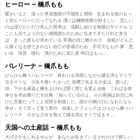
ヒーロー – 橋爪もも
暖かい土と 湿った草花無限の可能性と期待 生まれる前のもっ
と前ヒーローにだってなれる 僕には極限状態が好ましい 悲しい
のは浸りたいだけ歪んだ思考は 流動し続ける無限のサイクル ど
こにも当てようのない感情誰かのために生きてきたけれど本当
は きっと誰もが求めている 常識の目に晒されて 規範がどんど
ん狭くなる捨てきれない自己の形成のため 不可欠なもの 夢 思
い出 決意 憧れ 僕のために居た君 明日はもっ…
バレリーナ – 橋爪もも
ひらひら舞うバレリーナ 終わりを渇望しながら踊る消えそうで
泣きそうな 少女を救いたかった 浴槽で丸まる少女は 膨らむ
頭 下がる体温と腕を上げれば固く閉じる震える瞼 こわばる体
幸せを求め踊りだす白鳥 『知っているのよ、その罵倒は自分に向
けた言葉だってこと劣情を刺激した、誰かの捌け口になれたなら
幸せ』そう言って笑う君の 加速したフェッテは ひらひら舞うバ
レリーナ 小さな少女を抱えて踊る消えそうで泣きそ…
天国への土産話 – 橋爪もも
大げさかもしれませんが あなたが生きているそれだけで嬉しい