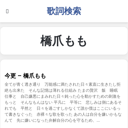
歌詞検索
Search for
橋爪もも
今更 – 橋爪もも
全てが青く透き通り 万能感に満たされた日々素直に生きたし拒
絶も出来た そんな記憶は薄れる仕組み たまの贅沢 飯 睡眠
仕事と 自己嫌悪にまみれた日々鈍った心を動かすための刺激を
もっと そんなもんはない 平凡に 平等に 悲しみは側にあるそ
れでも 平然と 日々を過ごすしかなくて誰か僕はここにいるっ
て書きなぐった 赤裸々な歌を歌った あの人は自分を嫌いかもな
んて 先に嫌いになった弁解自分の心を守るため、…