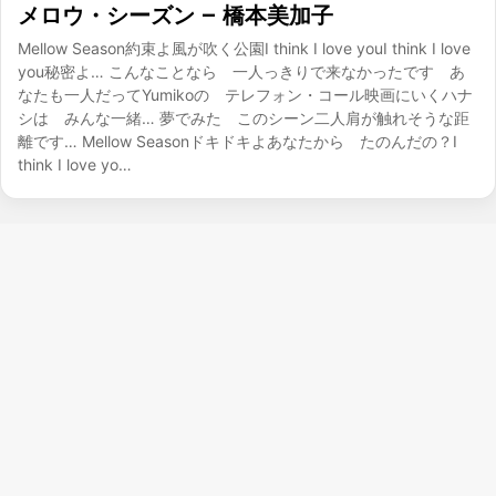
メロウ・シーズン – 橋本美加子
Mellow Season約束よ風が吹く公園I think I love youI think I love
you秘密よ… こんなことなら 一人っきりで来なかったです あ
なたも一人だってYumikoの テレフォン・コール映画にいくハナ
シは みんな一緒… 夢でみた このシーン二人肩が触れそうな距
離です… Mellow Seasonドキドキよあなたから たのんだの？I
think I love yo…