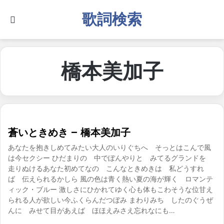
歌詞検索
Search for
橋本美加子
蒼いときめき – 橋本美加子
あなたを抱きしめてみたい大人のいりぐちへ そっとはこんで風
は今セクシー ひだまりの 中でぼんやりと みてるグランドを
走りぬけるあなた初めてなの こんなときめきは 私どうすれ
ば 伝えられるかしら 風の色は青く熱い夏の海が輝く ロマンテ
ィック・ブルー 激しさにひかれてゆく心も体もこわそうな位甘え
られる人が欲しい今ふくらんだつぼみ まわりみち したのぐうぜ
んに みせて目があえば ほほえみさえ忘れなにも…