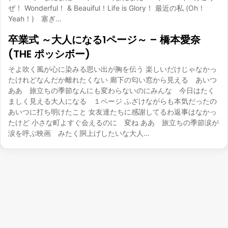
ぜ！ Wonderful！ & Beauiful！Life is Glory！ 最近の私 (Oh！
Yeah！) 塞ぎ…
卒業式 ～大人になる1ページ～ – 橋本愛奈
(THE ポッシボー)
そよ吹く風が心に染みる思い出が胸を伝う 楽しいだけじゃなかっ
たけれどなんだか離れたくない 廊下の匂い窓から見える あいつ
ああ 旅立ちの季節なんにも変わらないのにみんな 今日はたく
ましく見える大人になる １ページ ふざけながらも本気だったの
あいつに打ち明けたこと 女友達たちに感謝してるわ返事はなかっ
たけど 小さな町よすぐ会えるのに 変ね ああ 旅立ちの季節涙が
涙を呼ぶ映画 みたく胴上げしたいな大人…