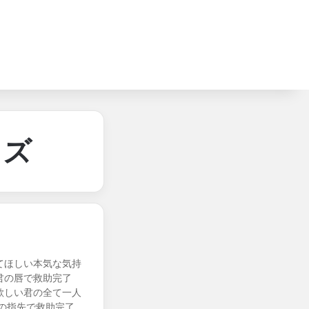
イズ
てほしい本気な気持
君の唇で救助完了
欲しい君の全て一人
の指先で救助完了