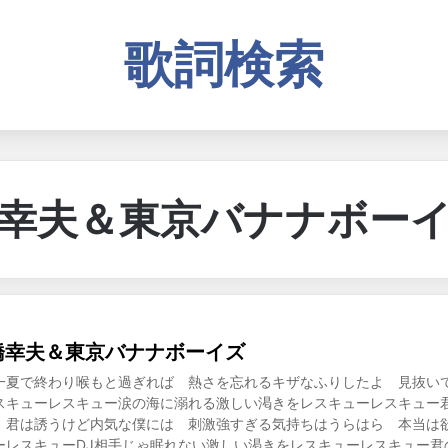
歌詞検索
幸夫＆東京バナナボー
 橋幸夫＆東京バナナボーイズ
一夏で終わり喉もと過ぎれば 熱さを忘れるキザなふりしたよ 見抜い
スキューレスキュー涙の海に溺れる激しい渇きをレスキューレスキュー
 君は誘うけど内気な僕には 刺激強すぎる気持ちはうらはら 本当は
ーレスキューDJ相手じゃ眠れない激しい渇きをレスキューレスキュー君