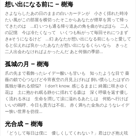
想い出になる前に – 樹海
さよならしたあの日のままの白いカーテンが 小さく揺れた時冷
たい風がこの部屋を横切ったそこからあなたが煙草を買って帰っ
てきたのは …幻 いつも通る帰り道あの角を曲がればほら 二人
の記憶 今は冷たくなって いくつも転がって毎回それにつまず
きaそうになるけど …幻 あなたが想い出になる前にもっと愛して
ると伝えれば良かったあなたが想い出になるくらいなら きっと
二人出会わなければよかったんだ あと何個の季節…
孤城の月 – 樹海
爪の先まで着飾ったレイデー酸いも甘いも 知ったような目で 薔
薇の鎖で心つなげど今宵夜空の月見上げれば 飼い慣らしたはずの
孤独が暴れる煩悩? I don’t know. 感じるままに 綺麗に咲きゆく
花は 土に抱かれ眠る静かに揺れてる森は 深く呼吸を返す優し
く流れる水は 生命を潤して涙に溢れるあたしは 何処へ行けば
いいの嗚呼、今日も貴方は不在。 赤く満ちた金魚のようなレイデ
ー狭い世界を彷徨…
光合成 – 樹海
「どうして毎日は僕に 優しくしてくれない？」君はひざ抱え呟