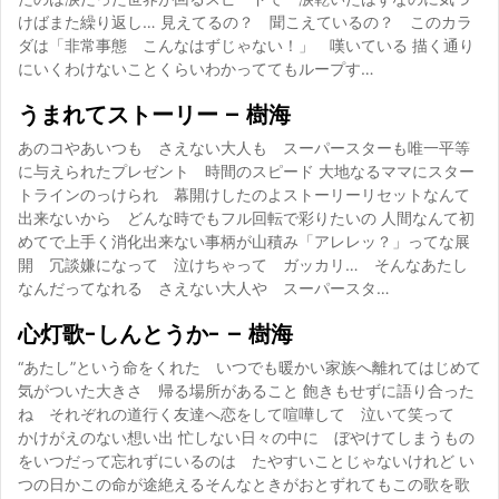
けばまた繰り返し… 見えてるの？ 聞こえているの？ このカラ
ダは「非常事態 こんなはずじゃない！」 嘆いている 描く通り
にいくわけないことくらいわかっててもループす…
うまれてストーリー – 樹海
あのコやあいつも さえない大人も スーパースターも唯一平等
に与えられたプレゼント 時間のスピード 大地なるママにスター
トラインのっけられ 幕開けしたのよストーリーリセットなんて
出来ないから どんな時でもフル回転で彩りたいの 人間なんて初
めてで上手く消化出来ない事柄が山積み「アレレッ？」ってな展
開 冗談嫌になって 泣けちゃって ガッカリ… そんなあたし
なんだってなれる さえない大人や スーパースタ…
心灯歌-しんとうか- – 樹海
“あたし”という命をくれた いつでも暖かい家族へ離れてはじめて
気がついた大きさ 帰る場所があること 飽きもせずに語り合った
ね それぞれの道行く友達へ恋をして喧嘩して 泣いて笑って
かけがえのない想い出 忙しない日々の中に ぼやけてしまうもの
をいつだって忘れずにいるのは たやすいことじゃないけれど い
つの日かこの命が途絶えるそんなときがおとずれてもこの歌を歌