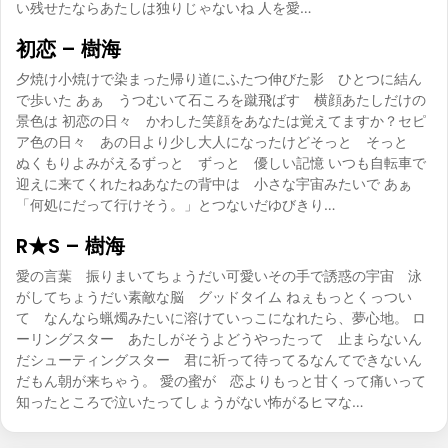
い残せたならあたしは独りじゃないね 人を愛…
初恋 – 樹海
夕焼け小焼けで染まった帰り道にふたつ伸びた影 ひとつに結ん
で歩いた あぁ うつむいて石ころを蹴飛ばす 横顔あたしだけの
景色は 初恋の日々 かわした笑顔をあなたは覚えてますか？セピ
ア色の日々 あの日より少し大人になったけどそっと そっと
ぬくもりよみがえるずっと ずっと 優しい記憶 いつも自転車で
迎えに来てくれたねあなたの背中は 小さな宇宙みたいで あぁ
「何処にだって行けそう。」とつないだゆびきり…
R★S – 樹海
愛の言葉 振りまいてちょうだい可愛いその手で誘惑の宇宙 泳
がしてちょうだい素敵な脳 グッドタイム ねぇもっとくっつい
て なんなら蝋燭みたいに溶けていっこになれたら、夢心地。 ロ
ーリングスター あたしがそうよどうやったって 止まらないん
だシューティングスター 君に祈って待ってるなんてできないん
だもん朝が来ちゃう。 愛の蜜が 恋よりもっと甘くって痛いって
知ったところで泣いたってしょうがない怖がるヒマな…