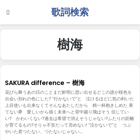
歌詞検索
Search for
樹海
SAKURA difference – 樹海
花びら舞うあの日のことまだ鮮明に思い出せるどこの誰が桜色を
出会い別れの色にした? “行かないで”と 泣けるほどに気の利いた
上目使いも出来なくてそんなあたしだから 精一杯抱きしめた 果
てない夢 愛しいから描く未来へと背中蹴り飛ばそう 信じてい
い? かわいくない?過去は希望で消えそうじゃない?ふたりの距離
が育てるもの?そりゃ不安だって否めない! “泣かないで”と つぶ
やいた君つたない、つたないじゃない…