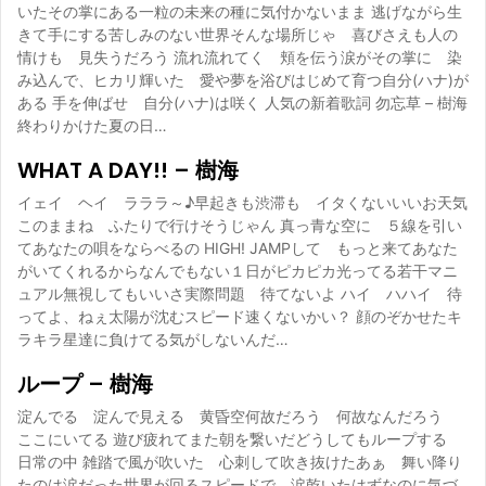
いたその掌にある一粒の未来の種に気付かないまま 逃げながら生
きて手にする苦しみのない世界そんな場所じゃ 喜びさえも人の
情けも 見失うだろう 流れ流れてく 頬を伝う涙がその掌に 染
み込んで、ヒカリ輝いた 愛や夢を浴びはじめて育つ自分(ハナ)が
ある 手を伸ばせ 自分(ハナ)は咲く 人気の新着歌詞 勿忘草 – 樹海
終わりかけた夏の日…
WHAT A DAY!! – 樹海
イェイ ヘイ ラララ～♪早起きも渋滞も イタくないいいお天気
このままね ふたりで行けそうじゃん 真っ青な空に ５線を引い
てあなたの唄をならべるの HIGH! JAMPして もっと来てあなた
がいてくれるからなんでもない１日がピカピカ光ってる若干マニ
ュアル無視してもいいさ実際問題 待てないよ ハイ ハハイ 待
ってよ、ねぇ太陽が沈むスピード速くないかい？ 顔のぞかせたキ
ラキラ星達に負けてる気がしないんだ…
ループ – 樹海
淀んでる 淀んで見える 黄昏空何故だろう 何故なんだろう
ここにいてる 遊び疲れてまた朝を繋いだどうしてもループする
日常の中 雑踏で風が吹いた 心刺して吹き抜けたあぁ 舞い降り
たのは涙だった世界が回るスピードで 涙乾いたはずなのに気づ