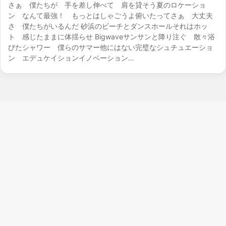
さぁ 僕たちが 手を差し伸べて 肩を貸そう夏のロケーショ
ン なんて最強！ もっとはしゃごうよ俯いたってさぁ 大丈夫
さ 僕たちがいるんだ 砂浜のビーチとダンスホールそれはホッ
ト 感じたままに体揺らせ Bigwaveサンサンと降り注ぐ 散々浴
びたシャワー 僕らのサマー他にはない完璧なシュチュエーショ
ン エデュケイションイノベーション…