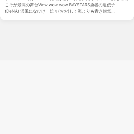
こそが最高の舞台Wow wow wow BAYSTARS勇者の遺伝子
(DeNA) 浜風になびけ 雄々(おお)しく海よりも青き旗気…