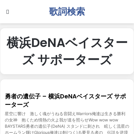
歌詞検索
Search for
横浜DeNAベイスター
ズ サポーターズ
勇者の遺伝子 – 横浜DeNAベイスターズ サポ
ーターズ
星空に響け 激しく魂がうねる音闘えWarriors俺達は生きる勝利
の女神 抱くため情熱の火よ我が道を照らせWow wow wow
BAYSTARS勇者の遺伝子(DeNA) スタンドに刺され 眩しく流星の
ホームラン輝けGlorious俺達は創(つく)る夢見る者の 伝説を逆境