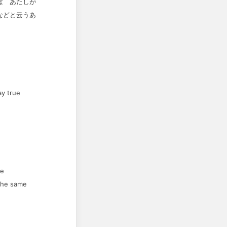
ば あたしが
などと云うあ
ay true
he
the same