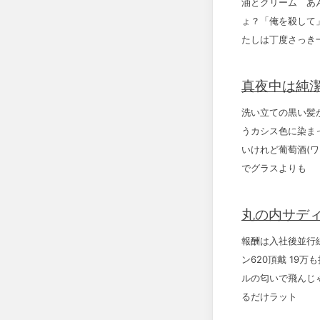
油とクリーム あ
ょ？「俺を殺して
たしは丁度さっき
真夜中は純潔
洗い立ての黒い髪
うカシス色に染ま
いけれど葡萄酒(
でグラスよりも
丸の内サディ
報酬は入社後並行
ン620頂戴 19
ルの匂いで飛んじ
るだけラット