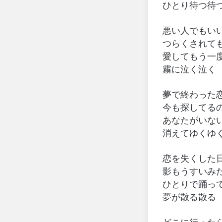
ひとり待つ待
悪い人でもい
つらくされて
愛してもう一
霧に泣く泣く
夢で終わった
今も探してる
あなたがいな
消えてゆくゆ
恋を失くした
影もうすいみ
ひとりで踊っ
夢が散る散る