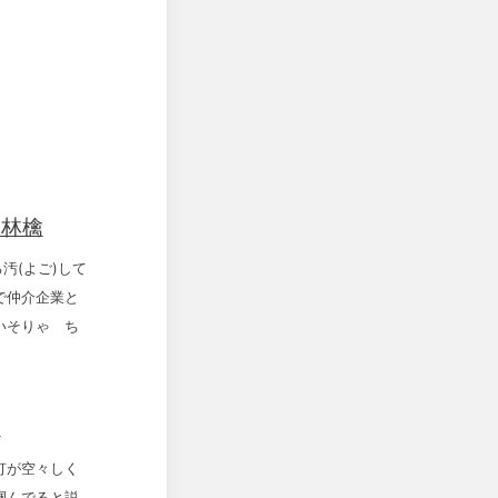
名林檎
汚(よご)して
で仲介企業と
いそりゃ ち
檎
灯が空々しく
掴んでると説