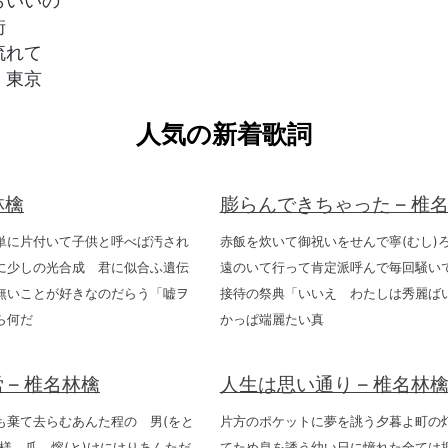
らいいの
街
流れて
 東京
人気の新着歌詞
林檎
膨らんできちゃった – 椎
単に片付いて子供と呼べば汚され
赤飯を炊いて御祝いをせんで寧(むし)ろ
に少しの光合成 君に似合ふ遺伝
遠のいて行って肯定派呼んで毎回騒い
無いことが好きなのだらう「嘘ヲ
接待の祭典「いいえ わたしは秀麗ば
ら何だ
かっぱ端麗たい真
 – 椎名林檎
人生は思い通り – 椎名林
も棄て去らむあんた程の 男(をと
片方のポケットに夢を誂う夕暮よ町の
様 爪 熔(と)けにけりあんただ
てため息を誘う幼い日に憧れた全ては