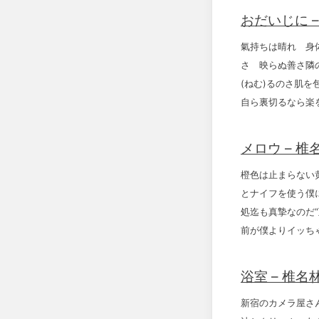
おだいじに 
氣持ちは晴れ 身
さ 映らぬ善さ隣
(ねむ)るのさ肌を
自ら裏切るなら楽
メロウ – 椎
橙色は止まらない
とナイフを使う僕
処迄も真摯なのだ
前が僕よりイッち
浴室 – 椎名
新宿のカメラ屋さ