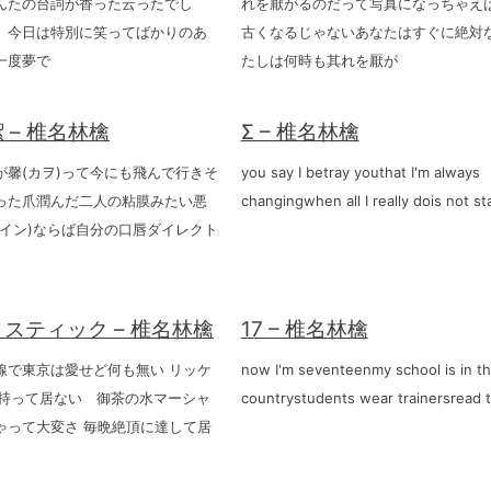
んたの台詞が香った云ったでし
れを厭がるのだって写真になっちゃえ
」今日は特別に笑ってばかりのあ
古くなるじゃないあなたはすぐに絶対
一度夢で
たしは何時も其れを厭が
 – 椎名林檎
Σ – 椎名林檎
が馨(カヲ)って今にも飛んで行きそ
you say I betray youthat I'm always
った爪潤んだ二人の粘膜みたい悪
changingwhen all I really dois not st
ワイン)ならば自分の口唇ダイレクト
スティック – 椎名林檎
17 – 椎名林檎
線で東京は愛せど何も無い リッケ
now I'm seventeenmy school is in t
万も持って居ない 御茶の水マーシャ
countrystudents wear trainersread 
ゃって大変さ 毎晩絶頂に達して居