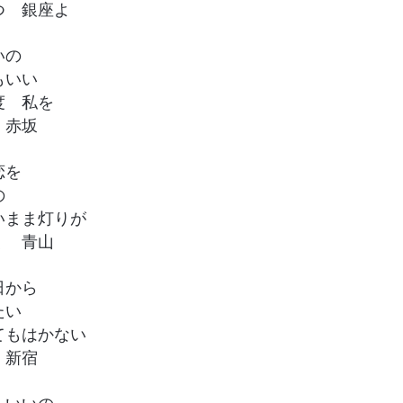
つ 銀座よ
いの
もいい
度 私を
 赤坂
恋を
の
いまま灯りが
く 青山
日から
たい
てもはかない
 新宿