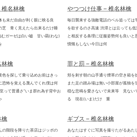
– 椎名林檎
やつつけ仕事 – 椎名林檎
体も未だ自由が利く眼に映る良
毎日襲来する強敵電話のベル追っては
の芝 青く見えたら出来るだけ睡
を欲するのさ高速 渋滞とは云っても低
包むガーゼは白い嘘 甘い羂(わな)
と相反する条理に従服姿勢何も良いと
を
憤慨もしない今日は何
名林檎
罪と罰 – 椎名林檎
黄色を探して乗り込めお前はきっ
頬を刺す朝の山手通り煙草の空き箱を
に恐怖を覚える蔑んでくれ僕は何
また足の踏み場は無い小部屋が孤独を
“至って普通さ”いま群れ為す背中お
穏な悲鳴を愛さないで未来等 見ない
ゃ
る 現在(いま)だけ 重
林檎
ギブス – 椎名林檎
んの階段を降りた茶店はジッポの
あなたはすぐに写真を撮りたがるあた