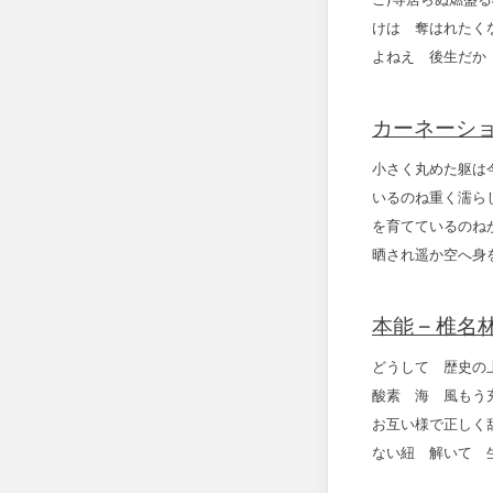
けは 奪はれたく
よねえ 後生だか
カーネーショ
小さく丸めた躯は
いるのね重く濡ら
を育てているのね
晒され遥か空へ身
本能 – 椎名
どうして 歴史の
酸素 海 風もう
お互い様で正しく
ない紐 解いて 