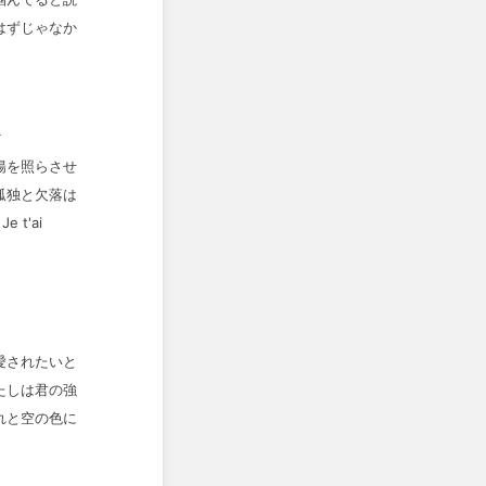
はずじゃなか
檎
陽を照らさせ
孤独と欠落は
 t'ai
愛されたいと
たしは君の強
れと空の色に