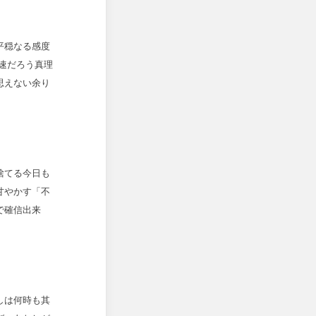
平穏なる感度
速だろう真理
思えない余り
捨てる今日も
甘やかす「不
で確信出来
しは何時も其