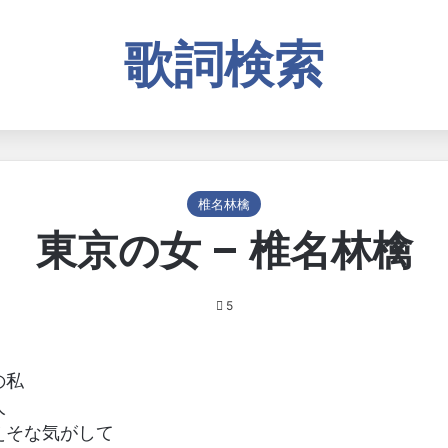
歌詞検索
椎名林檎
東京の女 – 椎名林檎
5
の私
人
えそな気がして