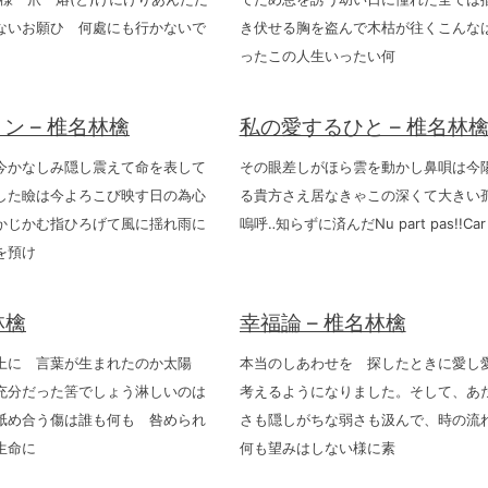
ないお願ひ 何處にも行かないで
き伏せる胸を盗んで木枯が往くこんな
ったこの人生いったい何
ン – 椎名林檎
私の愛するひと – 椎名林
今かなしみ隠し震えて命を表して
その眼差しがほら雲を動かし鼻唄は今
した瞼は今よろこび映す日の為心
る貴方さえ居なきゃこの深くて大きい
かじかむ指ひろげて風に揺れ雨に
嗚呼‥知らずに済んだNu part pas!!Car Je
を預け
林檎
幸福論 – 椎名林檎
上に 言葉が生まれたのか太陽
本当のしあわせを 探したときに愛し
充分だった筈でしょう淋しいのは
考えるようになりました。そして、あ
舐め合う傷は誰も何も 咎められ
さも隠しがちな弱さも汲んで、時の流
生命に
何も望みはしない様に素