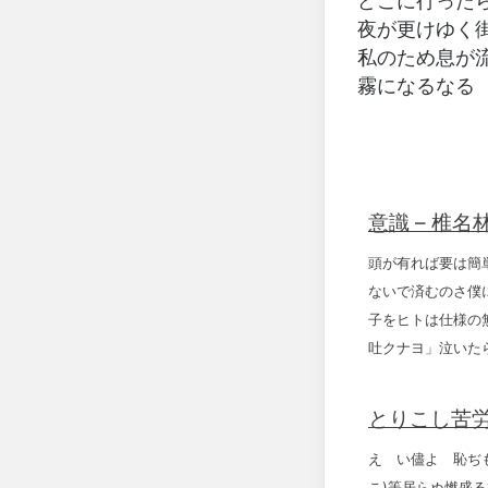
どこに行った
夜が更けゆく
私のため息が
霧になるなる
意識 – 椎名
頭が有れば要は簡
ないで済むのさ僕
子をヒトは仕様の
吐クナヨ」泣いた
とりこし苦労
えゝい儘よ 恥ぢ
こ)等居らぬ燃盛る