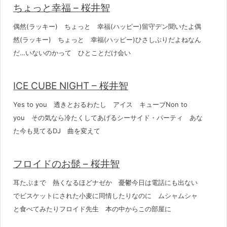
ちょっと幸福 – 桜井智
偶然(ラッキー) ちょっと 幸福(ハッピー)留守デン聞いたよ偶
然(ラッキー) ちょっと 幸福(ハッピー)ひさしぶりだよねなん
だ…いないのかって ひとことだけ会い
ICE CUBE NIGHT – 桜井智
Yes to you 透きとおるわたし アイス キューブNon to
you その気なら冷たくしてあげるシーサイド・パーティ あな
た今も見てるDJ 曲を変えて
フロイドのお髭 – 桜井智
耳たぶまで 熱くなるほどナゼか 憂鬱今日は電話にも出ない
でビスケットにされた小麦に同情したりなのに ムシャムシャ
と食べてみたりフロイド先生 本の中からこの部屋に