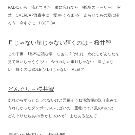
RADIOから 流れてきた 歌に忘れてた 物語(ストーリー) 突
然 OVERLAP真夜中に 愛車(くるま)を 走らせてあの夏に帰
ろう 今すぐに I GET BA
月じゃない星じゃない輝くのは – 桜井智
この宇宙 1番不思議な事 なぁに？それは わたしがあなたを
見て泣いちゃうくらい 今うれしい事月じゃない 星じゃな
い 輝くのはSOLE(ソレ)じゃない ALE(ア
どんぐり – 桜井智
あれからずっと会ってないけど元気そうね宅急便の送り主みて
うれしかったダンボールいっぱいの 宝物はそよ風の匂いと
どんぐりたちあの樫(かし)の木が まだあるなんて