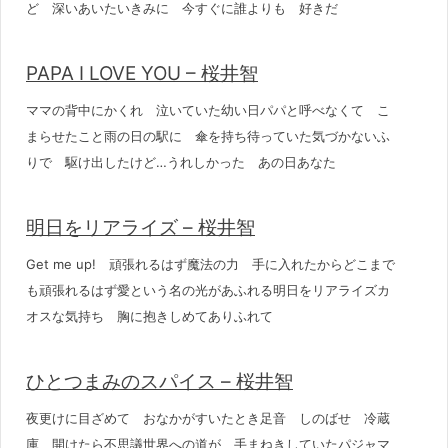
ど 深いあいたいきみに 今すぐに誰よりも 好きだ
PAPA I LOVE YOU – 桜井智
ママの背中にかくれ 泣いていた幼い日パパと呼べなくて こ
まらせたこと雨の日の駅に 傘を持ち待っていた気づかないふ
りで 駆け出したけど…うれしかった あの日あなた
明日をリアライズ – 桜井智
Get me up! 頑張れるはず魔法の力 手に入れたからどこまで
も頑張れるはず愛という名の光があふれる明日をリアライズカ
オスな気持ち 胸に抱きしめてありふれて
ひとつまみのスパイス – 桜井智
夜更けに目ざめて おなかがすいたとき足音 しのばせ 冷蔵
庫 開けたら不思議世界への道が 手まねきしていたパジャマ