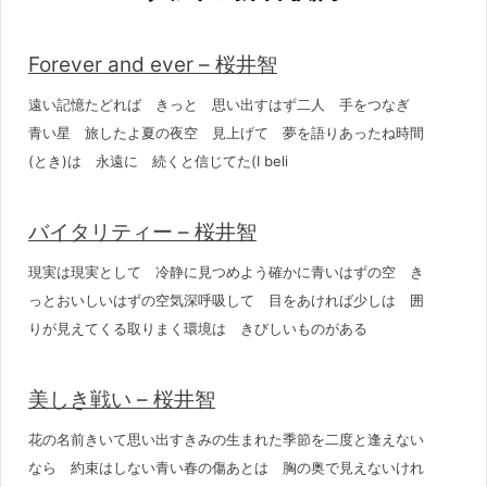
Forever and ever – 桜井智
遠い記憶たどれば きっと 思い出すはず二人 手をつなぎ
青い星 旅したよ夏の夜空 見上げて 夢を語りあったね時間
(とき)は 永遠に 続くと信じてた(I beli
バイタリティー – 桜井智
現実は現実として 冷静に見つめよう確かに青いはずの空 き
っとおいしいはずの空気深呼吸して 目をあければ少しは 囲
りが見えてくる取りまく環境は きびしいものがある
美しき戦い – 桜井智
花の名前きいて思い出すきみの生まれた季節を二度と逢えない
なら 約束はしない青い春の傷あとは 胸の奥で見えないけれ