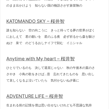
のまま出かけよう 知らない国の物語さがす旅冒険の
KATOMANDO SKY – 桜井智
誰も知らない 空の向こうに きっと待ってる夢の世界がぼく
におしえて 君の願いを 星のふる夜 必ず祈るから森を駆け
ぬけ 泉で のどうるおしナイフで刻む イニシャル
Anytime with My heart – 桜井智
ひとりでいるのも 決して退屈じゃない 秋の午後木の葉のさ
さやき 小鳥の歌をきけば…昔 忘れてきたものを 思い出し
て哀しくなるよ泣いていたら 気付かないね夕暮に
ADVENTURE LIFE – 桜井智
生まれる前の記憶を僕は思い出せないけれども不思議な気持