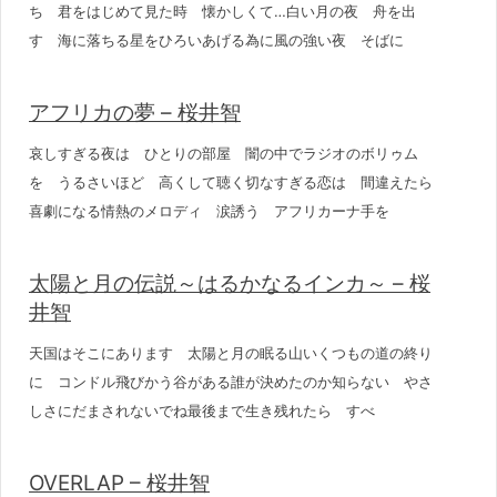
ち 君をはじめて見た時 懐かしくて…白い月の夜 舟を出
す 海に落ちる星をひろいあげる為に風の強い夜 そばに
アフリカの夢 – 桜井智
哀しすぎる夜は ひとりの部屋 闇の中でラジオのボリゥム
を うるさいほど 高くして聴く切なすぎる恋は 間違えたら
喜劇になる情熱のメロディ 涙誘う アフリカーナ手を
太陽と月の伝説～はるかなるインカ～ – 桜
井智
天国はそこにあります 太陽と月の眠る山いくつもの道の終り
に コンドル飛びかう谷がある誰が決めたのか知らない やさ
しさにだまされないでね最後まで生き残れたら すべ
OVERLAP – 桜井智