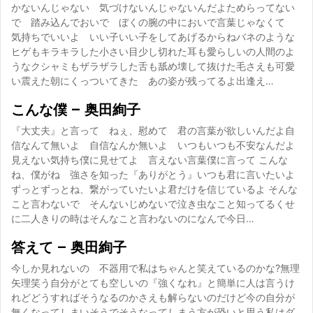
かないんじゃない 気づけないんじゃないんだよためらってない
で 踏み込んでおいで ぼくの腕の中においで言葉じゃなくて
気持ちでいいよ いい子いい子をしてあげるからねバネのような
ヒゲもキラキラした小さい目少し切れた耳も愛らしいの人間のよ
うなクシャミもザラザラした舌も舐め壊して抜けた毛さえも可愛
い震えた朝にくっついてきた あの姿が残ってるよ出逢え…
こんな僕 – 奥田絢子
『大丈夫』と言って ねぇ、慰めて 君の言葉が欲しいんだよ自
信なんて無いよ 自信なんか無いよ いつもいつも不安なんだよ
見えない気持ち僕に見せてよ 言えない言葉僕に言って こんな
ね、僕がね 強さを知った『ありがとう』いつも君に言いたいよ
ずっとずっとね、繋がっていたいよ君だけを信じているよ そんな
こと言わないで そんないじめないで泣き虫なこと知ってるくせ
に二人きりの時はそんなこと言わないのになんで今日…
答えて – 奥田絢子
今しか見れないの 不器用で私はちゃんと笑えているのかな?無理
矢理笑う自分がとても空しいの『強くなれ』と簡単に人は言うけ
れどどうすればそうなるのかさえも解らないのだけど今の自分が
無くなってしまいそうでそうなってしまう方が恐いと思う私はダ