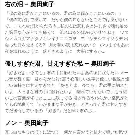
右の泪 – 奥田絢子
「僕の為に君がここにいるの、君の為に僕がここにいるの。」
「僕の前だけで泣いて、だから僕の知らないところでは泣かない
で。」 いつの日からだろう…私の右は悲しさと淋しさで壊れ始め
た窮屈な心がとても痛くて 流れ出るのは左ばかりで ねぇ ワタ
シノカコガアナタノキレイナココロヲ ヨゴシテシマイソウデ 出
会った日を覚えてる? 月が無い夜よ忘れないで いつまでもあの
夜を壊れぬように 落とさぬように 大事にするか…
優しすぎた君、甘えすぎた私 – 奥田絢子
「好きだよ、今でも」君の手に触れたいよあの頃に戻りたい メー
ル音が響く度 君からかな?と震う心優しい文字と優しい視線と優
しい気持ちに甘えすぎてた 「好きだよ、今でも」君の手に触れた
いよ 大っきな君の手に触れたいよ「離れていかないで」もう遅
いこの言葉がずっとここに残ってる 君が作るやわらかい空気がと
ても心地良くて「わがままな子が好き」と言ってた君に甘えすぎ
てた後悔しているの 「好き?」だと聞く君の涙…
ノン – 奥田絢子
真っ白なキミはぼくに近づく 何かを言おうと甘えて鳴いた気づ