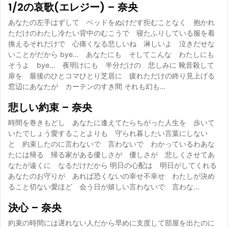
1/2の哀歌(エレジー) – 奈央
あなたの左手はずして ベッドをぬけだす拒むことなく 抱かれ
ただけのわたし冷たい背中のむこうで 寝たふりしている服を着
換えるそれだけで 心痛くなる悲しいね 淋しいよ 泣きだせな
いことがだから bye… あなたにも そしてこんな わたしにも
そうよ bye… 夜明けにも 半分だけの 悲しみに 靴音殺して
扉を 最後のひとコマひとり芝居に 疲れただけの終り見上げる
窓辺にあなたが カーテンのすき間 それも幻も…
悲しい約束 – 奈央
時間を巻きもどし あなたに逢えてたらちがった人生を 歩いて
いたでしょう愛することよりも 守られ暮したい言葉にしない
と 約束したのに言わないで 言わないで わかっているわあな
たには帰る 帰る家がある優しさが 優しさが 悲しくさせてあ
なたが遠くに なるだけだから 明日の心配は 明日がしてくれる
あなたのお守りが あれば恐くないの幸せ不幸せ わたしが決め
ること切ない愛ほど 会う日が嬉しい言わないで 言わな…
決心 – 奈央
約束の時間には遅れない人だから早めに支度して部屋を出たのに