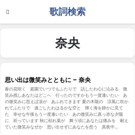
歌詞検索
Search for
奈央
思い出は微笑みとともに – 奈央
春の花咲く 庭園でいつでもふたりで 話したわ心に沁みる 微
笑み残しあなたはどこへ 行ったのですかもう一度逢いたい あ
の微笑みに思えば涙が あふれてきます 夏の木陰の 涼風に吹か
れてふたりで 過ごしたわはるかな空と 輝く海を静かに見て
た 幸せな午後もう一度逢いたい あの微笑みに真っ赤な夕陽
に 祈っています 秋に枯れ葉が 舞う頃にあなたは痛みを 耐え
ていた微笑みなぜか 思い出せずにあなたを想う 真夜中…