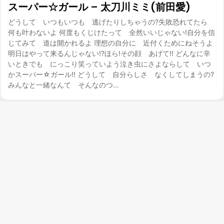
スーパー☆ガール – 太刀川ミミ(前田愛)
どうして いつもいつも 逃げたりしちゃうの?失敗恐れてたら
何も叶わないよ 何度もくじけたって 全然いいじゃない!自分を信
じてみて 道は開かれるよ 理想の自分に 近付くためにねそうよ
明日はやって来るんじゃない!?ほら!その顔 あげて!! どんなに辛
いときでも にっこり笑っていよう泣き虫にさよならして いつ
かスーパー☆ガール!! どうして 自分らしさ なくしてしまうの?
みんなと一緒なんて そんなのつ…