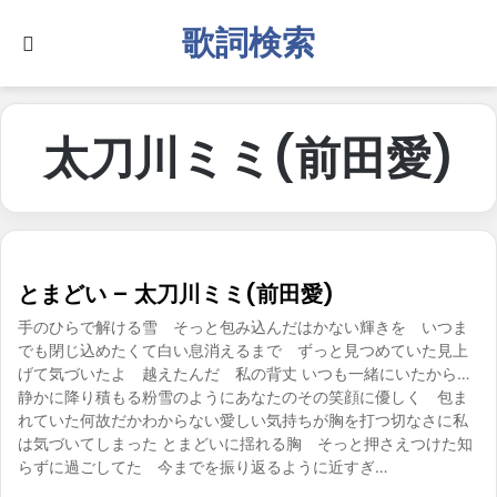
歌詞検索
Search for
太刀川ミミ(前田愛)
とまどい – 太刀川ミミ(前田愛)
手のひらで解ける雪 そっと包み込んだはかない輝きを いつま
でも閉じ込めたくて白い息消えるまで ずっと見つめていた見上
げて気づいたよ 越えたんだ 私の背丈 いつも一緒にいたから…
静かに降り積もる粉雪のようにあなたのその笑顔に優しく 包ま
れていた何故だかわからない愛しい気持ちが胸を打つ切なさに私
は気づいてしまった とまどいに揺れる胸 そっと押さえつけた知
らずに過ごしてた 今までを振り返るように近すぎ…