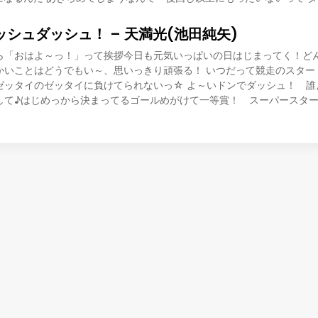
ッシュダッシュ！ – 天満光(池田純矢)
ら「おはよ～っ！」って挨拶今日も元気いっぱいの日はじまってく！ど
かいことはどうでもい～、思いっきり頑張る！ いつだって競走のスター
ゼッタイのゼッタイに負けてられないっ☆ よ～いドンでダッシュ！ 誰
して♪はじめっから決まってるゴールめがけて一等賞！ スーパースタ