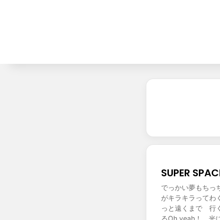
SUPER SP
でっかい夢もちっ
がキラキラってわ
っと遠くまで 行く
るOh yeah！