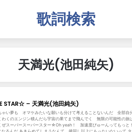
歌詞検索
天満光(池田純矢)
ACE STAR☆ – 天満光(池田純矢)
ちゃい夢も オマケみたいな願いも分けて考えることないんだ 全部自分
くわくのエンジン積んだら宇宙の果てまで飛んでく 無限の可能性の旅は
ぜスーパースーパースター☆Oh yeah！ 加速度びゅーんってもっと
 光になるんだ あきらめてしまうなんて 後回し以上にもったいないって 