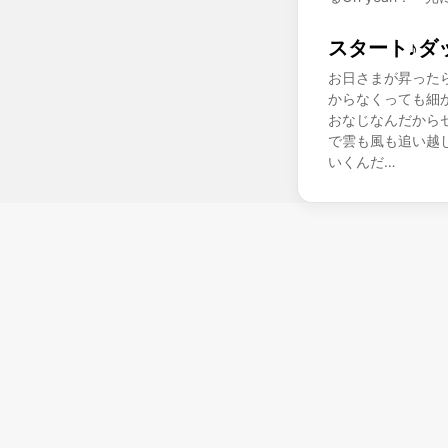
スタート♪ダ
お日さまが昇った
からなくっても細
おなじなんだから
で雲も風も追い越
いくんだ…