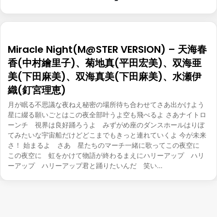
Miracle Night(M@STER VERSION) – 天海春
香(中村繪里子)、菊地真(平田宏美)、双海亜
美(下田麻美)、双海真美(下田麻美)、水瀬伊
織(釘宮理恵)
月が眠る不思議な夜ねえ秘密の場所待ち合わせてさあ出かけよう
星に綴る願いごとはこの夜全部叶うよ空も飛べるよ さあナイトロ
ーンチ 視界は良好踊ろうよ みずがめ座のダンスホールはりぼ
てみたいな宇宙船だけどどこまでもきっと連れていくよ 今が未来
さ！ 始まるよ さあ 星たちのマーチ一緒に歌ってこの夜空に
この夜空に 虹をかけて物語が終わるまえにハリーアップ ハリ
ーアップ ハリーアップ君と踊りたいんだ 笑い…