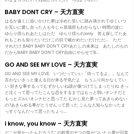
BABY DONT CRY – 天方直実
はるか遠くに追いかけた夢は冷めた笑いに踏み潰されてゆくいつ
か互いに愛し合った人も今じゃ居場所もわからない 時間の波に
ゆらり揺られあたしはただ ゆらり揺られlonly 答え探してたあ
れもこれも知りたいだけこの目で確かめたいだけただ… ただ
それだけ BABY BABY DON’T CRYあたしの未来は あたしのもの
だからBABY BABY DON’T CRY自由にやらせてB…
GO AND SEE MY LOVE – 天方直実
GO AND SEE MY LOVE いつだっていい「待ってるよ。」なんて
言わないきっと逢える日が来る平気だよ もうふり向かなくてい
い 好きな事するってむずかしいね誰か傷つけてしまったりね きっ
と泣くって思ってたこんな恋をするまではもっと弱いオンナだと
もっとズルいオンナだと思ってた むかし見た夢ってあきらめない
の?あきらめる事がとうぜんって思った こんな人知らなかったま
っすぐなんだって思ったちょっ…
i know, you know – 天方直実
どこが良かったんだろう?この程度のヤツの気がついたら愛が日常