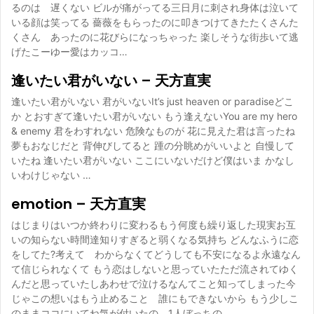
るのは 遅くない ビルが痛がってる三日月に刺され身体は泣いて
いる顔は笑ってる 薔薇をもらったのに叩きつけてきたたくさんた
くさん あったのに花びらになっちゃった 楽しそうな街歩いて逃
げたこーゆー愛はカッコ…
逢いたい君がいない – 天方直実
逢いたい君がいない 君がいないIt’s just heaven or paradiseどこ
か とおすぎて逢いたい君がいない もう逢えないYou are my hero
& enemy 君をわすれない 危険なものが 花に見えた君は言ったね
夢もおなじだと 背伸びしてると 踵の分眺めがいいよと 自慢して
いたね 逢いたい君がいない ここにいないだけど僕はいま かなし
いわけじゃない …
emotion – 天方直実
はじまりはいつか終わりに変わるもう何度も繰り返した現実お互
いの知らない時間達知りすぎると弱くなる気持ち どんなふうに恋
をしてた?考えて わからなくてどうしても不安になるよ永遠なん
て信じられなくて もう恋はしないと思っていたただ流されてゆく
んだと思っていたしあわせで泣けるなんてこと知ってしまった今
じゃこの想いはもう止めること 誰にもできないから もう少しこ
のままココにいてね気が付いたの 1人ぼっちの…