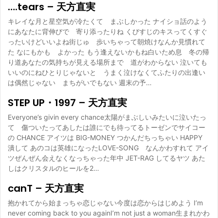
….tears – 天方直実
キレイな月と星空気が冷たくて まぶしかった ナイショ話のよう
にあなたに背伸びで 寄り添ったりね くびすじのキスってくすぐ
ったいけどいいよね街じゅ 歩いちゃって朝焼けなんか見慣れて
た なにもかも よかった もう逢えないかもね白いため息 冬の帰
り道あなたの気持ちが見える場所まで 道がわからない 泣いても
いいのにねひとりじゃないと うまく泣けなくてふたりの出逢い
は偶然じゃない まちがいでもない 週末の予…
STEP UP・1997 – 天方直実
Everyone’s givin every chance太陽がまぶしいみたいに泣いたっ
て 傷ついたってあしたは誰にでも待ってるトーゼンでサイコー
の CHANCE アイツは BIG-MONEY つかんだちっちゃい HAPPY
潰して あのコは英雄になったLOVE-SONG なんかわすれて アイ
ツぜんぜん会えなくなっちゃった年中 JET-RAG してるヤツ あた
しはクリスタルのヒールを2…
canT – 天方直実
抱かれてから始まっちゃ恋じゃない今度は恋からはじめよう I’m
never coming back to you againI’m not just a woman生まれかわ