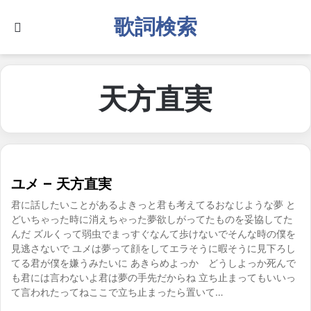
歌詞検索
Search for
天方直実
ユメ – 天方直実
君に話したいことがあるよきっと君も考えてるおなじような夢 と
どいちゃった時に消えちゃった夢欲しがってたものを妥協してた
んだ ズルくって弱虫でまっすぐなんて歩けないでそんな時の僕を
見逃さないで ユメは夢って顔をしてエラそうに暇そうに見下ろし
てる君が僕を嫌うみたいに あきらめよっか どうしよっか死んで
も君には言わないよ君は夢の手先だからね 立ち止まってもいいっ
て言われたってねここで立ち止まったら置いて…