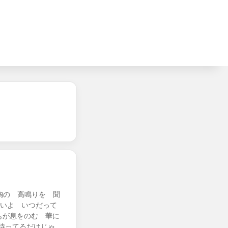
胸の 高鳴りを 聞
ないよ いつだって
もが息をのむ 華に
待ってるだけじゃ…