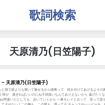
歌詞検索
天原清乃(日笠陽子)
– 天原清乃(日笠陽子)
っと側で誰よりも輝いて魅せるから瞳奪って 焼き付けてあげるよその
早く時が 過ぎればいいのにね子供扱いなんてありえないから 逃げたく
way間違いだとしても 歩いていくから 一番キレイと云って 笑って誰
んてさせないよこの胸も この髪も 誘ってる チャンスやハッピーを 