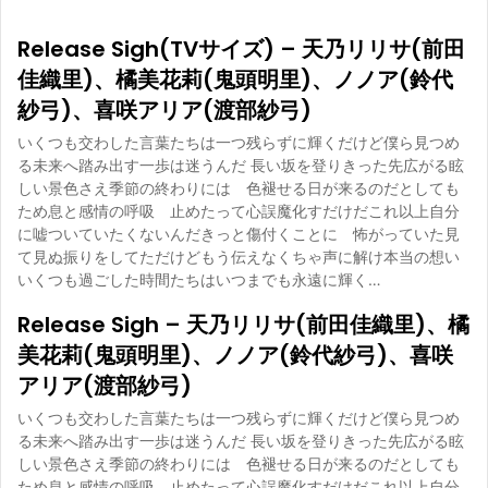
Release Sigh(TVサイズ) – 天乃リリサ(前田
佳織里)、橘美花莉(鬼頭明里)、ノノア(鈴代
紗弓)、喜咲アリア(渡部紗弓)
いくつも交わした言葉たちは一つ残らずに輝くだけど僕ら見つめ
る未来へ踏み出す一歩は迷うんだ 長い坂を登りきった先広がる眩
しい景色さえ季節の終わりには 色褪せる日が来るのだとしても
ため息と感情の呼吸 止めたって心誤魔化すだけだこれ以上自分
に嘘ついていたくないんだきっと傷付くことに 怖がっていた見
て見ぬ振りをしてただけどもう伝えなくちゃ声に解け本当の想い
いくつも過ごした時間たちはいつまでも永遠に輝く…
Release Sigh – 天乃リリサ(前田佳織里)、橘
美花莉(鬼頭明里)、ノノア(鈴代紗弓)、喜咲
アリア(渡部紗弓)
いくつも交わした言葉たちは一つ残らずに輝くだけど僕ら見つめ
る未来へ踏み出す一歩は迷うんだ 長い坂を登りきった先広がる眩
しい景色さえ季節の終わりには 色褪せる日が来るのだとしても
ため息と感情の呼吸 止めたって心誤魔化すだけだこれ以上自分