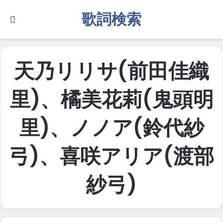
歌詞検索
Search for
天乃リリサ(前田佳織
里)、橘美花莉(鬼頭明
里)、ノノア(鈴代紗
弓)、喜咲アリア(渡部
紗弓)