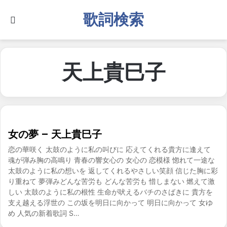
歌詞検索
Search for
天上貴巳子
女の夢 – 天上貴巳子
恋の華咲く 太鼓のように私の叫びに 応えてくれる貴方に逢えて
魂が弾み胸の高鳴り 青春の響女心の 女心の 恋模様 惚れて一途な
太鼓のように私の想いを 返してくれるやさしい笑顔 信じた胸に彩
り重ねて 夢弾みどんな苦労も どんな苦労も 惜しまない 燃えて激
しい 太鼓のように私の根性 生命が吠えるバチのさばきに 貴方を
支え越える浮世の この坂を明日に向かって 明日に向かって 女ゆ
め 人気の新着歌詞 S…