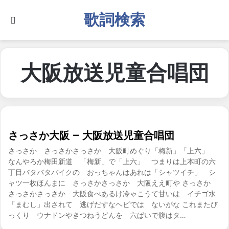
歌詞検索
Search for
大阪放送児童合唱団
さっさか大阪 – 大阪放送児童合唱団
さっさか さっさかさっさか 大阪町めぐり「梅新」「上六」
なんやろか梅田新道 「梅新」で「上六」 つまりは上本町の六
丁目バタバタバイクの おっちゃんはあれは「シャツイチ」 シ
ャツ一枚ほんまに さっさかさっさか 大阪ええ町や さっさか
さっさかさっさか 大阪食べあるけ冷ゃこうて甘いは イチゴ水
「まむし」出されて 逃げだすなヘビでは ないがな これまたび
っくり ウナドンやきつねうどんを 六ぱいで腹はタ…