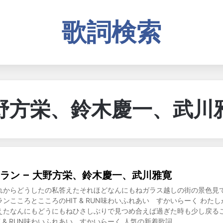
歌詞検索
野方栄、鈴木慶一、武川
ラン – 大野方栄、鈴木慶一、武川雅寛
れからどうしたの私答えたそれほどなんにもねガラス越しの街の景色見
ンこころとこころのHIT & RUN味わいふれあい すかいらーく わた
えたなんにもどうにもねひさしぶりで見つめ合えば過ぎた時も少し戻る
T & RUN味わいふれあい すかいらーく 人気の新着歌詞 …