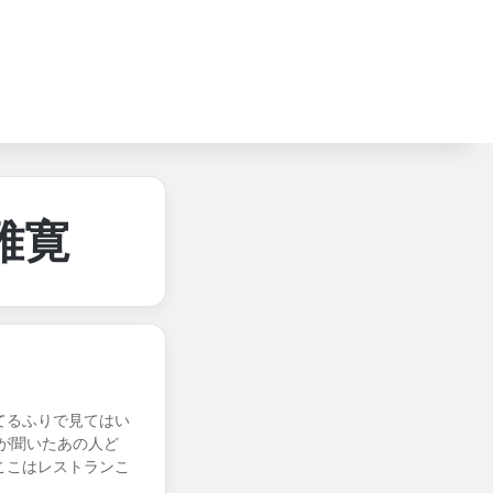
雅寛
てるふりで見てはい
しが聞いたあの人ど
ここはレストランこ