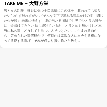
TAKE ME – 大野方栄
男と女の距離 微妙に保つ手口悪魔にこの体を 奪われても知り
たい“つかず離れずがいい”そんな文字で溢れる読みかけの本 閉じ
た心が騒ぐ 未来に怯えず 陽の当たる場所で世界でひとりの誰か
に 命賭けてみたい 探し続けているわ とりとめも無いけれど本
当に私の事 どうしても欲しい人見つけたい…… 生まれる前か
ら 定められた事何処かで 何時かは素敵な人に出会える様にな
ってる愛する喜び それが何より貴い物だと教え…