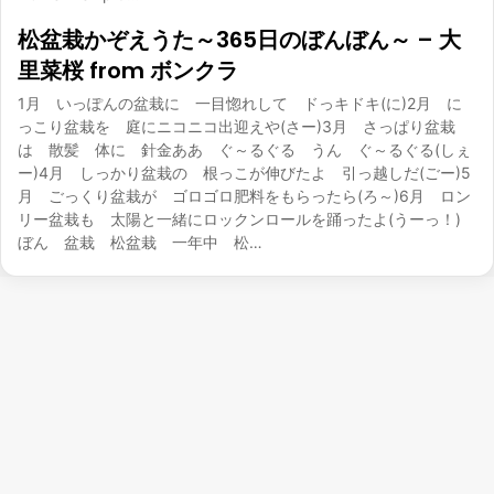
松盆栽かぞえうた～365日のぼんぼん～ – 大
里菜桜 from ボンクラ
1月 いっぽんの盆栽に 一目惚れして ドっキドキ(に)2月 に
っこり盆栽を 庭にニコニコ出迎えや(さー)3月 さっぱり盆栽
は 散髪 体に 針金ああ ぐ～るぐる うん ぐ～るぐる(しぇ
ー)4月 しっかり盆栽の 根っこが伸びたよ 引っ越しだ(ごー)5
月 ごっくり盆栽が ゴロゴロ肥料をもらったら(ろ～)6月 ロン
リー盆栽も 太陽と一緒にロックンロールを踊ったよ(うーっ！)
ぼん 盆栽 松盆栽 一年中 松…