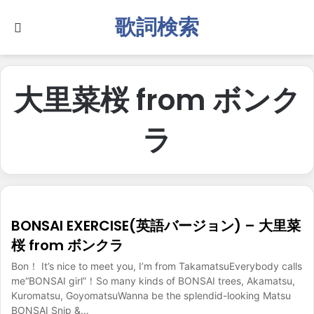
歌詞検索
Search for
大里菜桜 from ボンク
ラ
BONSAI EXERCISE(英語バージョン) – 大里菜
桜 from ボンクラ
Bon！ It’s nice to meet you, I’m from TakamatsuEverybody calls
me“BONSAI girl”！So many kinds of BONSAI trees, Akamatsu,
Kuromatsu, GoyomatsuWanna be the splendid-looking Matsu
BONSAI Snip &…