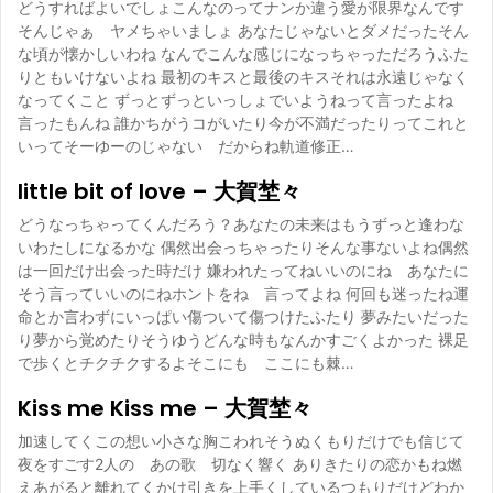
どうすればよいでしょこんなのってナンか違う愛が限界なんです
そんじゃぁ ヤメちゃいましょ あなたじゃないとダメだったそん
な頃が懐かしいわね なんでこんな感じになっちゃっただろうふた
りともいけないよね 最初のキスと最後のキスそれは永遠じゃなく
なってくこと ずっとずっといっしょでいようねって言ったよね
言ったもんね 誰かちがうコがいたり今が不満だったりってこれと
いってそーゆーのじゃない だからね軌道修正…
little bit of love – 大賀埜々
どうなっちゃってくんだろう？あなたの未来はもうずっと逢わな
いわたしになるかな 偶然出会っちゃったりそんな事ないよね偶然
は一回だけ出会った時だけ 嫌われたってねいいのにね あなたに
そう言っていいのにねホントをね 言ってよね 何回も迷ったね運
命とか言わずにいっぱい傷ついて傷つけたふたり 夢みたいだった
り夢から覚めたりそうゆうどんな時もなんかすごくよかった 裸足
で歩くとチクチクするよそこにも ここにも棘…
Kiss me Kiss me – 大賀埜々
加速してくこの想い小さな胸こわれそうぬくもりだけでも信じて
夜をすごす2人の あの歌 切なく響く ありきたりの恋かもね燃
えあがると離れてくかけ引きを上手くしているつもりだけどわか