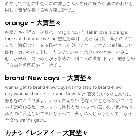
れなくて君との出会い君の愛しさみんな夜に近づく 夏の終わりと
同じで気配を感じる頃が夜に近づ…
orange – 大賀埜々
神様たちが踊る 夕暮れ magic hourIf I fall in love is orange
tricksay that you love me 重ねる年月 人たちは何 学ぶの？二
人歩く海辺の街 光る風やさしく 洗いたて デニムの感触ほほに
触れ 長いkissしましょう心でつぶやく 大きいorange のみこ
む 水平線 見つめながら永遠の一瞬二人の世界(トキ) 抱きしめ
て自由と勇気初めて 持て…
brand-New days – 大賀埜々
wanna get to brand-New dayswanna step to brand-New
dayswanna change to brand-New days 言えなかったこんなに
好きなのに「ヤダよ。」って言えない 恋なんてどちらかがヤメち
ゃえば終わるね カンタンに終わるね いっぱい言いたい気持ちが
あんのに言えないで泣いちゃって 落ち込んじゃうなんて もう
ヤダね wanna get t…
カナシイレンアイ – 大賀埜々