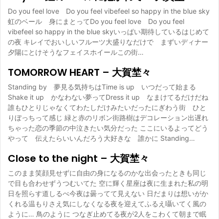
Do you feel love Do you feel vibefeel so happy in the blue sky
虹のベール 身にまとってDo you feel love Do you feel
vibefeel so happy in the blue skyいっぱい期待しているはじめて
の夜 キレイでおいしいフルーツ大盛りなだけで まずいディナー
夕陽にとけそうなフェイスホイールこの街…
TOMORROW HEART – 大賀埜々
Standing by 夢見る気持ちはTime is up いつだって始まる
Shake it up かなわない夢ってDress it up なまけてるだけだね
誰もひとりじゃなくてわたしだけみたいだったにぎわう街 ひと
りぼっちって感じ 緑と赤のリボン街路樹はデコレーション出遅れ
ちゃった恋の季節の中泣きたい気分だった ここにいるよってどう
やって 伝えたらいいんだろう大好きな 誰かに Standing…
Close to the night – 大賀埜々
このまま笑顔見せずに自由の身になるのかな出会ったときも同じ
で目も合わせずうつむいてた 空に輝く星座は夜に生まれた私の明
日を照らす道しるべ今夜は曇ってて見えない 日だまりは想いがか
くれる温もりさえ気にしなくなる夜を迎えてふるえ囁いてく風の
ように… 鳥のように つなぎ止めてる夜が2人をこわくて朝まで眠