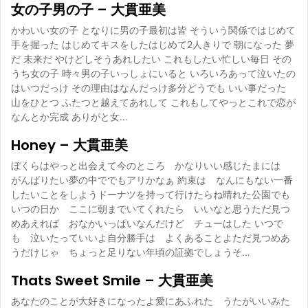
女の子男の子 – 大貫亜美
かわいい女の子 となりに男の子最初は皆 そういう関係ではじめて
手を握った はじめてキスをしたはじめて2人きりで 朝になった 夢
だ 未来だ やけどしそうあれしたい これもしたい忙しい毎日 その
うち女の子 時々男の子いっしょにいると いろいろあって泣いたの
はいつだっけ その理由はなんだっけ多分どうでも いい事だった
山をひとつ ふたつと越えてあれして これもしてやっとこれで恋が
なんとか完成 ありがと女…
Honey – 大貫亜美
ぼくらはやっと出会えて今のところ かなりいい感じたまには
がんばりたい夢の中ででもアリかなぁ 約束は なんにもない一番
したいことをしようドーナツを持って行けたらね晴れた公園でも
いつの日か ここに朝までいてくれたら いいなと思うただ見つ
めあえれば おなかいっぱいなんだけど チューはした いつで
も 泣いたっていいよ自分勝手は よくあることよただ見つめあ
うだけじゃ ちょっと足りない年頃の証拠でしょうそ…
Thats Sweet Smile – 大貫亜美
あなたのことが大好きになったよ愛にあふれた うたがいいみた