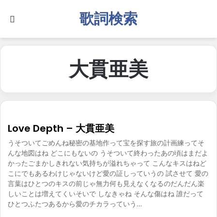
歌詞検索
Search for
大貫亜美
Love Depth – 大貫亜美
うそついてごめんね秘密の基地作って宝を探す旅の計画練ってそ
んな地図はね どこにもないの うそついて終わったあの頃はまだよ
かったごまかしきれない気持ちが溢れちゃって こんなキスはねど
こにでもあるわけじゃないけど愛の証しっていうの 試させて 愛の
言葉はひとつのキスの前じゃ無力何も見えなくなるのだんだん楽
しいことは増えてくいそいで しなきゃね そんな傷はね 誰だって
ひとつふたつあるから愛のチカラっていう…