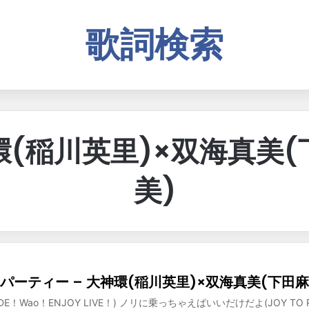
歌詞検索
環(稲川英里)×双海真美(
美)
パーティー – 大神環(稲川英里)×双海真美(下田麻
 RIDE！Wao！ENJOY LIVE！) ノリに乗っちゃえばいいだけだよ(JOY TO