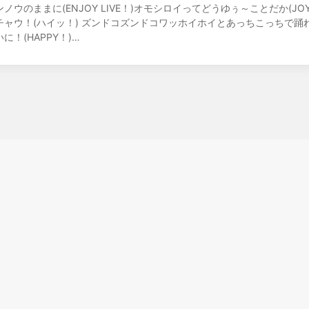
ウのままに(ENJOY LIVE！)オモシロイってどうゆぅ～ことだか(JOY T
ャウ！(ハイッ！) ズンドコズンドコワッホイホイとあっちこっちで踊れ
いに！(HAPPY！)…