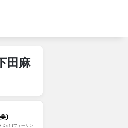
下田麻
美)
 RIDE！)フィーリン