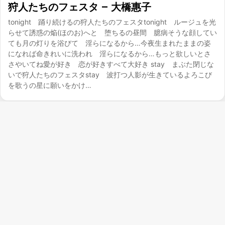
狩人たちのフェスタ – 大橋惠子
tonight 踊り続けるの狩人たちのフェスタtonight ルージュを光
らせて誘惑の焔(ほのお)へと 堕ちるの昼間 臆病そうな顔してい
ても月の灯りを浴びて 淫らになるから…今夜生まれたままの姿
になれば命きれいに洗われ 淫らになるから…もっと欲しいとさ
さやいてね愛が好き 恋が好きすべて大好き stay まぶた閉じな
いで狩人たちのフェスタstay 波打つ人影が生きているよろこび
を歌うの星に願いをかけ…