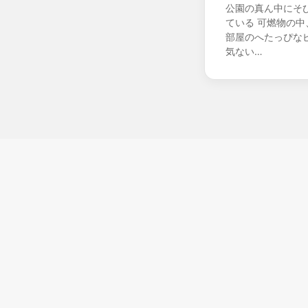
公園の真ん中にそ
ている 可燃物の
部屋のへたっぴな
気ない…