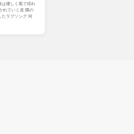
陰は優しく風で揺れ
かれていく道 隣の
たラブソング 何