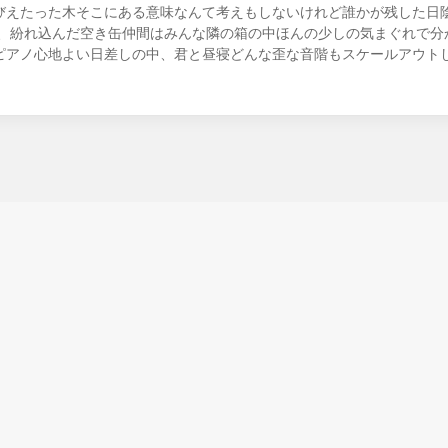
びえたった木そこにある意味なんて考えもしないけれど誰かが残した日
中、紛れ込んだ空き缶仲間はみんな隣の箱の中ほんの少しの気まぐれで分
ピアノ心地よい日差しの中、君と昼寝どんな歪な音階もスケールアウトし