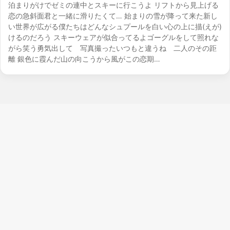
泊まりがけでゼミの連中とスキーに行こうよ リフトから見上げる
恋の急斜面君と一緒に滑りたくて… 始まりの雪が降って来た新し
い世界が広がる僕たちはどんなシュプールを白い心の上に描(えが)
けるのだろう スキーウェアが似合ってるよゴーグルをして照れな
がら笑う勇気出して 写真撮ったいつもと違うね 二人のその距
離 銀色に霞んだ山の向こうから風がこの恋期…