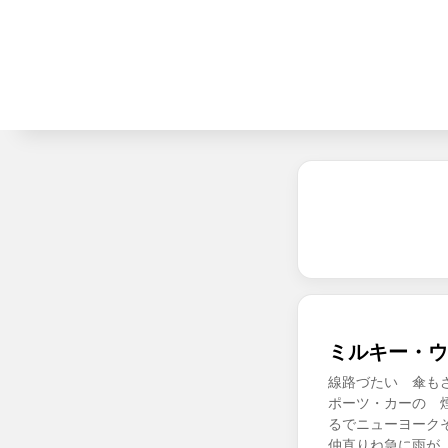
ミルキー・ウ
線路づたい 傘も
ポーツ・カーの 煙
るでニューヨークそ
仲直りね急に雨が