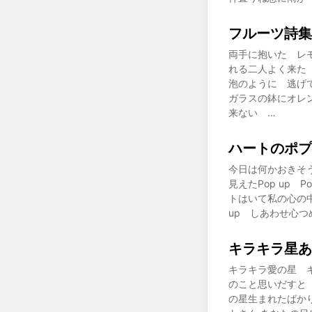
フルーツ詩集
両手に抱いた レ
れる二人よく来た
泡のように 逃げ
ガラスの鉢にオレ
来ない …
ハートのポプ
今日は何かおきそ
見えたPop up 
トはいて私の心の中
up しあわせ心つめ
キラキラ星あ
キラキラ愛の星 キラ
のこと思いだすと
の星生まれたばかりの