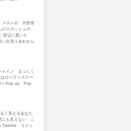
・メロンの 月影揺
の人がスカッシュの
た 窓辺に置いた
想い出洗うあれから
シャイン まぶしく
あなたはローラースケー
op up Pop
 明るく見えるあなた
誰にも見えない こ
winkle コメッ