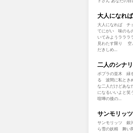
トさん あなたの
大人になれば
大人になれば チ
てにがい 味のも
いてみようラララ
見わたす限り 空
だきしめ…
二人のシナリ
ポプラの並木 緑
る 波間に私とき
な二人だけどあな
になるいいよと笑
喧嘩の後の…
サンモリッツ
サンモリッツ 銀
ら雪の妖精 舞い