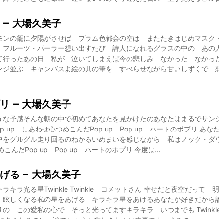
 – 大場久美子
モンの籠に夕陽がさせば プラム色都会の空は またたきはじめマスク
 フルーツ・パーラー想い出すたび 詩人になれるグラスの中の あ
て行ったあの日 私が 泣いてしまえば今の悲しみ なかった なかっ
ンジ並ぶ キャンバスよ絵の具の筆を すべらせながら甘いしずくで 
リ – 大場久美子
うな予感そんな朝の中で初めてあなたを見かけたのあなたはまるでサン
Pop up しあわせ心つめこんだPop up Pop up ハートのポプリ 
をグルグル走り回るのねかるいめまいを感じながら 私はノック・ダウンP
こんだPop up Pop up ハートのポプリ 今度は…
げる – 大場久美子
キラ光る星Twinkle Twinkle コメットさん 幸せだと夜空だって
 眩しくなる私の星をあげる キラキラ星をあげるあなたが好きだから
 この愛私の心で そっと光ってますキラキラ いつまでも Twinkle T