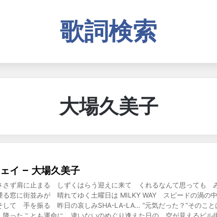
歌詞検索
大場久美子
ェイ – 大場久美子
ささず肩に止まる しずくはらう迎えに来て くれるなんて思っても 
る窓に街並みが 晴れてゆく土曜日は MILKY WAY スピードの渦の
して 手を振る 昨日の哀しみSHA-LA-LA… “元気だった？”その
 降ったことも運命に 違いないのめぐり逢えた日の 空が見えるビル