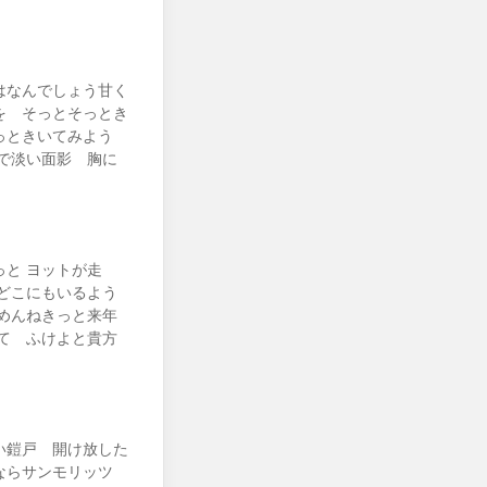
はなんでしょう甘く
を そっとそっとき
っときいてみよう
で淡い面影 胸に
と ヨットが走
どこにもいるよう
めんねきっと来年
て ふけよと貴方
い鎧戸 開け放した
たならサンモリッツ