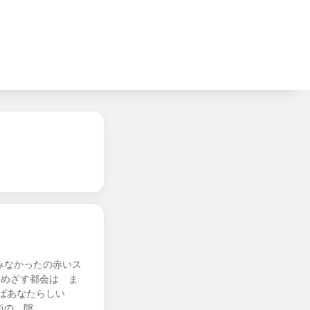
みなかったの赤いス
中めざす都会は ま
ことばあなたらしい
街の 隙…