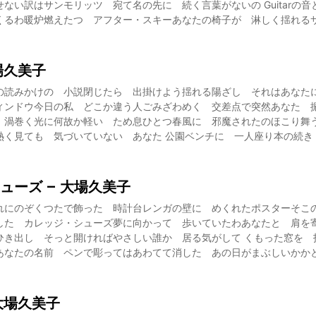
ない訳はサンモリッツ 宛て名の先に 続く言葉がないの Guitarの
くるわ暖炉燃えたつ アフター・スキーあなたの椅子が 淋しく揺れる
場久美子
の読みかけの 小説閉じたら 出掛けよう揺れる陽ざし それはあなた
ィンドウ今日の私 どこか違う人ごみざわめく 交差点で突然あなた 
 渦巻く光に何故か軽い ため息ひとつ春風に 邪魔されたのほこり舞
熱く見ても 気づいていない あなた 公園ベンチに 一人座り本の続き
ューズ – 大場久美子
れにのぞくつたで飾った 時計台レンガの壁に めくれたポスターそこ
した カレッジ・シューズ夢に向かって 歩いていたわあなたと 肩を
ひき出し そっと開ければやさしい誰か 居る気がして くもった窓を 
あなたの名前 ペンで彫ってはあわてて消した あの日がまぶしいかか
大場久美子