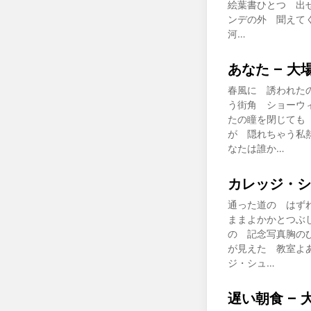
絵葉書ひとつ 出せ
ンデの外 聞えて
河…
あなた – 大
春風に 誘われた
う街角 ショーウ
たの瞳を閉じても
が 隠れちゃう私
なたは誰か…
カレッジ・シ
通った道の はず
ままよかかとつぶ
の 記念写真胸の
が見えた 教室よ
ジ・シュ…
遅い朝食 – 