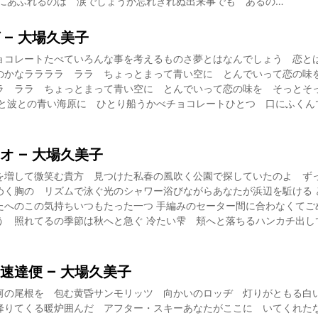
目にあふれるのは 涙でしょうか忘れきれぬ出来事でも あるの…
 – 大場久美子
ョコレートたべていろんな事を考えるものさ夢とはなんでしょう 恋と
のかなララララ ララ ちょっとまって青い空に とんでいって恋の味
ラ ララ ちょっとまって青い空に とんでいって恋の味を そっとそ
と波との青い海原に ひとり船うかべチョコレートひとつ 口にふくん
オ – 大場久美子
を増して微笑む貴方 見つけた私春の風吹く公園で探していたのよ ずっ
めく胸の リズムで泳ぐ光のシャワー浴びながらあなたが浜辺を駈ける 
たへのこの気持ちいつもたった一つ 手編みのセーター間に合わなくてご
う 照れてるの季節は秋へと急ぐ 冷たい雫 頬へと落ちるハンカチ出し
速達便 – 大場久美子
河の尾根を 包む黄昏サンモリッツ 向かいのロッヂ 灯りがともる白
降りてくる暖炉囲んだ アフター・スキーあなたがここに いてくれ