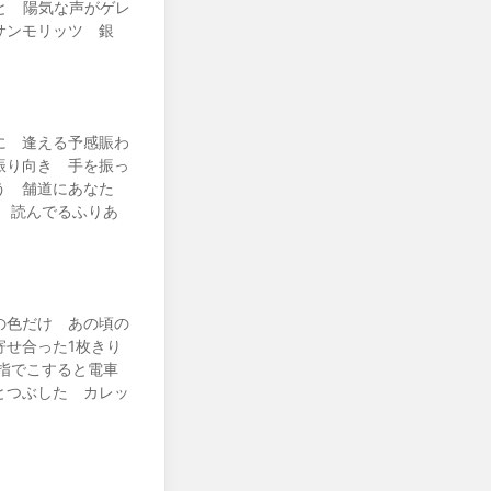
音と 陽気な声がゲレ
サンモリッツ 銀
に 逢える予感賑わ
振り向き 手を振っ
う 舗道にあなた
 読んでるふりあ
の色だけ あの頃の
寄せ合った1枚きり
指でこすると電車
とつぶした カレッ