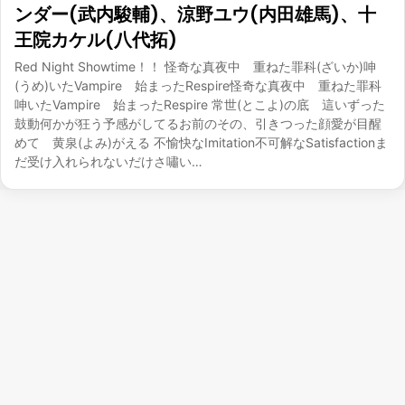
ンダー(武内駿輔)、涼野ユウ(内田雄馬)、十
王院カケル(八代拓)
Red Night Showtime！！ 怪奇な真夜中 重ねた罪科(ざいか)呻
(うめ)いたVampire 始まったRespire怪奇な真夜中 重ねた罪科
呻いたVampire 始まったRespire 常世(とこよ)の底 這いずった
鼓動何かが狂う予感がしてるお前のその、引きつった顔愛が目醒
めて 黄泉(よみ)がえる 不愉快なImitation不可解なSatisfactionま
だ受け入れられないだけさ嘯い…