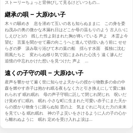
ストーリーちょっと背伸びして見るけどいつもの…
継承の唄 – 大原ゆい子
木々の騒めき 息を潜めて互いの名も知らぬままに この身を委
ね茂みの奥の微かな木漏れ日はどこか母の温もりのよう 古人(いに
しえびと)の 残した性よ刻まれた胸が疼いている 声よ 木霊よ今
望む 言葉を聞かせて霧の向こうへと進んで彷徨いあう前に せせ
らぎの夢 汲み取り浴びて木の葉の船 揺らす水面 孤独に沈む
雨風たちと 変わらぬ移り気で泥にまみれた心洗う 遠く滲んだ
追憶の中忘れかけた想いを見つけた 声よ …
遠くの子守の唄 – 大原ゆい子
産声を響かせて遍く世に知らせよ天からの授かり物数多の命の中
森を燃やす赤子は抱かれ眠る夜もなく力と引き換えにして愛に触
れられず 眠れ眠れ 母の声子守唄に託して閉じれ閉じれ 呪いだ
け覚めずに眠れ 眠れ 小さな町に生まれた可愛い赤子にまた天か
らの授かり物食うに困らぬ知 雲の上 気まぐれに与えた力の未来
を見ている 眠れ眠れ 神の子よ災いをさけるように人の子の心か
ら離れぬように 眠れ 定めを受け入れよ涙は…