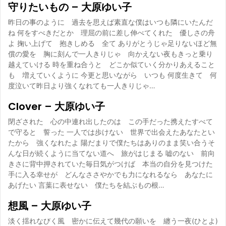
守りたいもの – 大原ゆい子
昨日の事のように 過去を思えば素直な僕はいつも隣にいたんだ
ね 何をすべきだとか 理屈の前に差し伸べてくれた 優しさの舟
よ 掬い上げて 抱きしめる 全て ありがとうじゃ足りないほど無
償の愛を 胸に刻んで一人きりじゃ 向かえない夜もきっと乗り
越えていける 時を重ね合うと どこか似ていく分かりあえること
も 増えていくように 今更と思いながら いつも 何度生きて 何
度泣いて昨日より強くなれても一人きりじゃ…
Clover – 大原ゆい子
閉ざされた 心の中連れ出したのは この手だった携えたすべて
で守ると 誓った 一人では歩けない 世界で出会えたあなたとい
たから 強くなれたよ 陽だまりで僕たちはありのまま笑い合うそ
んな日が続くように当てない道へ 旅がはじまる 嘘のない 前向
きさに背中押されていた毎日気がつけば 本当の自分を見つけた
手に入る幸せが どんなささやかでも力になれるなら あなたに
あげたい 言葉に表せない 僕たちを結ぶもの根…
想風 – 大原ゆい子
淡く揺れなびく風 密かに伝えて幾代の願いを 纏う一夜(ひとよ)