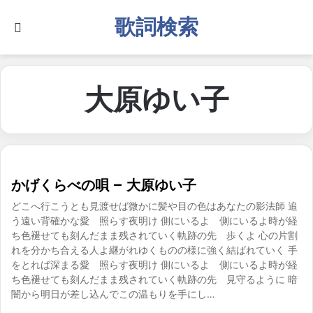
歌詞検索
Search for
大原ゆい子
かげくらべの唄 – 大原ゆい子
どこへ行こうとも見渡せば微かに髪や目の色はあなたの影法師 追
う遠い背確かな愛 照らす夜明け 側にいるよ 側にいるよ時が経
ち色褪せても刻んだまま残されていく軌跡の先 歩くよ 心の片割
れを分かち合える人よ継がれゆくものの様に強く結ばれていく 手
をとれば深まる愛 照らす夜明け 側にいるよ 側にいるよ時が経
ち色褪せても刻んだまま残されていく軌跡の先 見守るように 暗
闇から明日が差し込んでこの温もりを手にし…