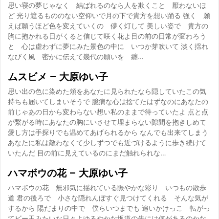
思い寝の夢じゃなく 結ばれるのなら人を欺くこと 厭わないほ
ど 光り遮るもののない空仰いで月の下で貴方を想い踊る 強く 願
えば願うほど色を変えていくの 儚く灯して 美しい姿で 貴方の
胸に抱かれる日がくると信じて咲く花よ目の前の日常が変わろう
と 心は虚わずに夢にみた景色の中に いつか芽吹いて 淡く揺れ
なびく風 密かに伝えて幾代の願いを 纏…
ムスビメ – 大原ゆい子
思い出の色に染めた頬をあなたに見られたなら隠していたこの気
持ちも届いてしまいそうで 臆病な心は捨てたはずなのにあなたの
前じゃあの日から変わらない想い私のままで待っていたよ 点と点
が繋がる時にあなたの胸にいさせて埋まらない隙間を抱きしめて
愛し方は手探りでも温めてあげられるから なんでも出来てしまう
あなたに私は敵わなくて少しずつでも近づけるように歩き続けて
いたんだ 目の前に見えているのにまだ触れられな…
ハマボウの花 – 大原ゆい子
ハマボウの花 無邪気に揺れている賑やかな彩り いつもの散歩
道 君の後ろで 小さな隠れんぼすぐ見つけてくれる そんな気が
するから 陽だまりの中で 僕らいつまでも 追いかけっこ 転がっ
てビー玉みたいな日々よゆるやかな坂道の先には何があるのかな