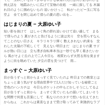
例え話を 地図みたいに広げて宝物の在処 一緒に探してる 木漏
れ日のように掴めないもの 追いかけっこ 転がったビー玉に写る
空よ 全てを閉じ込めて僕らの夏の思い出を…
はじまりの夏 – 大原ゆい子
短い影を抜けて はしゃぐ鳥の群れ追いかけて追い越して まる
で僕らのよう 夏がきたと告げるように波は光り 空を照らすなん
てことのない日さえ キラリキラリ輝く 数えきれない約束を 交
わした太陽の下眩しくて 見えない明日まだ はじまりの夏 サド
ルが熱い日には 立ち漕ぎ自転車本当は一秒でも早く着きたいか
ら 風がそよぐ丘の上で二人今日も 相変わらず火照る頬を覚ます
ように街を眺めていた 夕立の雲を見つけて 雨…
まっすぐ – 大原ゆい子
目が合うずっと前からまっすぐ見ていたのよ 昨日までの教室とは
ちょっと違う気がする理由世界中で2人だけ知っている秘密ごと
空色のハンカチは 今日もポケットの中もどかしそうにしてるよ
目が合うずっと前から まっすぐ見ていたもの届いてしまいそう
な間際で何度も言葉にして 私なりのカタチで想いを伝えてきた
からねぇ これからは素直なままで受け取ってみて 刺激的なラブ