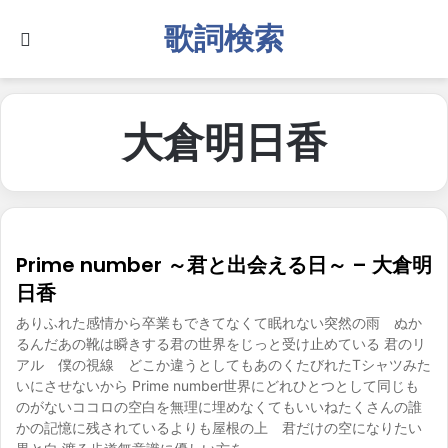
歌詞検索
Search for
大倉明日香
Prime number ～君と出会える日～ – 大倉明
日香
ありふれた感情から卒業もできてなくて眠れない突然の雨 ぬか
るんだあの靴は瞬きする君の世界をじっと受け止めている 君のリ
アル 僕の視線 どこか違うとしてもあのくたびれたTシャツみた
いにさせないから Prime number世界にどれひとつとして同じも
のがないココロの空白を無理に埋めなくてもいいねたくさんの誰
かの記憶に残されているよりも屋根の上 君だけの空になりたい