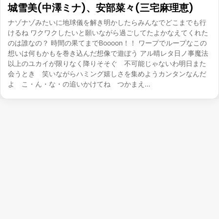
城雪美(中澤ミナ)、安部菜々(三宅麻理恵)
ナゾナゾみたいに地球儀を解き明かしたらみんなでどこまでも行
けるね ワクワクしたいと願いながら過ごしてたよかなえてくれた
のは誰なの？ 時間の果てまでBoooon！！ ワープでループなこの
想いは何もかもを巻き込んだ想像で遊ぼう アル晴レタ日ノ事魔法
以上のユカイが限りなく降りそそぐ 不可能じゃないわ明日また
会うとき 笑いながらハミング嬉しさを集めようカンタンなんだ
よ こ・ん・な・の追いかけてね つかまえ…