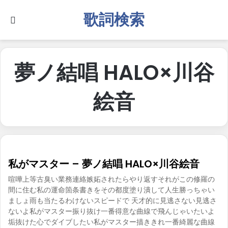
歌詞検索
Search for
夢ノ結唱 HALO×川谷
絵音
私がマスター – 夢ノ結唱 HALO×川谷絵音
喧嘩上等古臭い業務連絡嫉妬されたらやり返すそれがこの修羅の
間に住む私の運命箇条書きをその都度塗り潰して人生勝っちゃい
ましょ雨も当たるわけないスピードで 天才的に見逃さない見逃さ
ないよ私がマスター振り抜け一番得意な曲線で飛んじゃいたいよ
垢抜けた心でダイブしたい私がマスター描ききれ一番綺麗な曲線