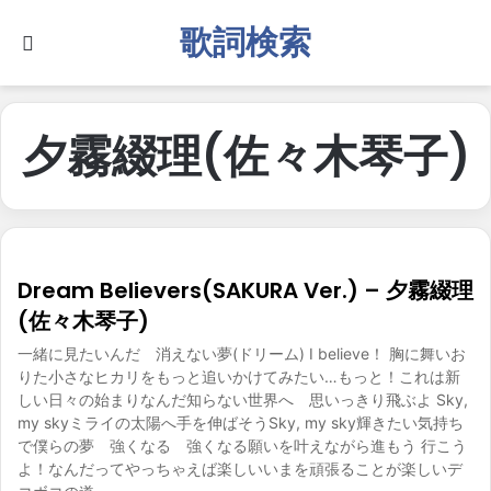
歌詞検索
Search for
夕霧綴理(佐々木琴子)
Dream Believers(SAKURA Ver.) – 夕霧綴理
(佐々木琴子)
一緒に見たいんだ 消えない夢(ドリーム) I believe！ 胸に舞いお
りた小さなヒカリをもっと追いかけてみたい…もっと！これは新
しい日々の始まりなんだ知らない世界へ 思いっきり飛ぶよ Sky,
my skyミライの太陽へ手を伸ばそうSky, my sky輝きたい気持ち
で僕らの夢 強くなる 強くなる願いを叶えながら進もう 行こう
よ！なんだってやっちゃえば楽しいいまを頑張ることが楽しいデ