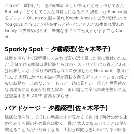
“I’m ok” 鍵掛けた あの砂時計正しい答えだとそう信じてきた
But, why どうしてこんな気持ちになるの？ 渦巻いた Emotion蘇
るジレンマ Oh, no no..殻を破れ Knock, Knockトビラ開けたのは
You guys 本当はこの時をずっと待っていたんだね生まれ変われ
Finally 世界埋め尽くす 未知なるドラマ例えわがままでも Can’t
st…
Sparkly Spot – 夕霧綴理(佐々木琴子)
後悔を凍らせて深呼吸してみれば言い訳で曇った空に気付いたん
だ 足跡で作る軌跡は選択肢だらけのヒストリア誰にも答え合わせ
は出来ないさ 手探りの旅路もココロが望むならNo doubt 素直に
叫んで 天秤にかけた本当の声が覚悟を飾るディストーション錆び
ない鼓動を 止めないで もっと一緒に見たい 信じた世界確か
な居場所に灯る光が何度も悩み 追い越して変化の先を誓い合え
ば交差する FLARES 言葉を凍らせ…
バアドケージ – 夕霧綴理(佐々木琴子)
臆病な僕を許してほしい鳥籠の中が暖かくてさ 指で時計の針を止
めてみても籠の外の景色は動く 嫌だ 大人になるってことは傷が
増えることみたいだ遠くなる 大切な時間も思い出になる明日を