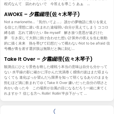
程式なんて 囚われないで 今答えを導こう あぁ …
AWOKE – 夕霧綴理(佐々木琴子)
Not a marionette…「気付いてよ…」 誰かの夢物語に焦りを覚え
る信じた理想に迷い生まれた途端弱い自分が見えてしまう ココロ
縛る鎖 忘れて踊りたい Be myself 解き放つ意思が遠ざけた
夢 引き戻して大胆に掛け合わせた想い計算外の答えを生む衝動
的に描く未来 熱を帯びて幻想だって構わないNot to be afraid 信
号機が青を差す選択肢は無限だと胸に刻む…
Take It Over – 夕霧綴理(佐々木琴子)
観測点にひとり景色を映した瞳戦う本当の意味は自分も分かって
ない 水平線の影に確かに浮かんだ光渦巻く感情の波はまだ収まら
なくても 進化ばっか望んだら限界を知って弱くなるありのままを
拒むほど渦に飲まれてゆくTake It Over 嫌いだった自分の弱さと
向かい合った今 この場所が台風の目になるだろう一緒に来てく
れますか？ 信じる方へ Rollin’ Rollin’半歩下がって …