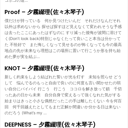
コボコの道…
Proof – 夕霧綴理(佐々木琴子)
僕だけが持っている 何か見つけたいんだ それだけなんだそれ
以外は求めないから 探せば探すほど見えなくて変われそうな予感
は去ったここにあったはずなのに すり減った後悔が波間に溶けて
く(Don’t look back)特別じゃなくたって良いこと本当は分かって
た 不恰好で また悔しくなって見せるのが怖くなっても今の最高
地点の先が未来なら理想はこの場所に置いて行こうか形を持ち始
めた夢が実を結ぶ…
KNOT – 夕霧綴理(佐々木琴子)
新しく約束をしよう結ばれた誓いが光を灯す 未知を照らせ どう
して 悩んでるのもっと自由で良いのに何度も言い聞かせたの弱
い自分にバイバイ 行こう 行こう ココロを解き放って鎖 千切
ったあの日から未来 自分自身で変えるって強くなれた気がする
始まりはきっと小さな偶然だったこの手は離したくない 今を何百
回 何千回越えたとしてもまだ正解か間違いか分かる日は来ない
のだろう (What’s my …
DEEPNESS – 夕霧綴理(佐々木琴子)