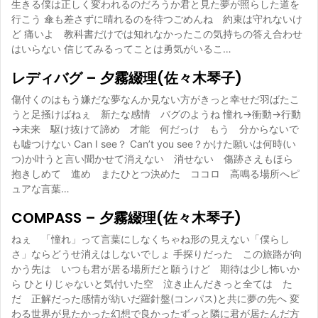
生きる僕は正しく変われるのだろうか君と見た夢が照らした道を
行こう 傘も差さずに晴れるのを待つごめんね 約束は守れないけ
ど 痛いよ 教科書だけでは知れなかったこの気持ちの答え合わせ
はいらない 信じてみるってことは勇気がいるこ…
レディバグ – 夕霧綴理(佐々木琴子)
傷付くのはもう嫌だな夢なんか見ない方がきっと幸せだ羽ばたこ
うと足掻けばねぇ 新たな感情 バグのようね 憧れ→衝動→行動
→未来 駆け抜けて諦め 才能 何だっけ もう 分からないで
も嘘つけない Can I see？ Can’t you see？かけた願いは何時(い
つ)か叶うと言い聞かせて消えない 消せない 傷跡さえもほら
抱きしめて 進め またひとつ決めた ココロ 高鳴る場所へピ
ュアな言葉…
COMPASS – 夕霧綴理(佐々木琴子)
ねぇ 「憧れ」って言葉にしなくちゃね形の見えない「僕らし
さ」ならどうせ消えはしないでしょ 手探りだった この旅路が向
かう先は いつも君が居る場所だと願うけど 期待は少し怖いか
ら ひとりじゃないと気付いた空 泣き止んだきっと全ては た
だ 正解だった感情が紡いだ羅針盤(コンパス)と共に夢の先へ 変
わる世界が見たかった幻想で良かったずっと隣に君が居たんだ方