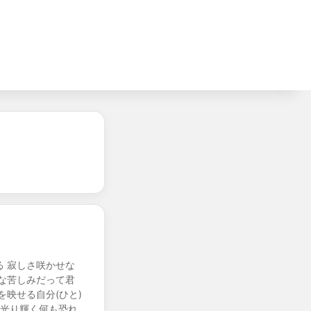
 寂しさ咲かせな
な苦しみだって君
映せる自分(ひと)
は光り輝く何も恐れ