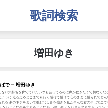
歌詞検索
増田ゆき
ばで – 増田ゆき
えない気持ちを育てていたいつも会ってるのに声が聴きたくて切なくなる
ぬように 走る走るどこまでも行く揺れて揺れて心のままに揺られてどん
られる 夢のネジをまいて挑む悲しみを強さを見たそんな君のそばで全てを
迷わないように今を忘れぬように 暗い暗い見えない道も光る光るいつか