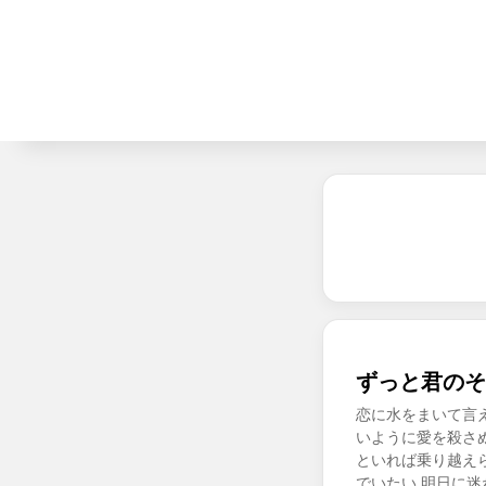
ずっと君のそ
恋に水をまいて言
いように愛を殺さ
といれば乗り越え
でいたい 明日に