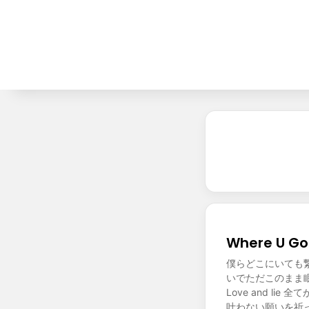
Where U G
僕らどこにいても
いでただこのまま眠りた
Love and lie
叶わない願いを祈