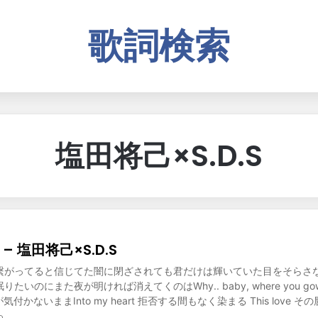
歌詞検索
塩田将己×S.D.S
o – 塩田将己×S.D.S
繋がってると信じてた闇に閉ざされても君だけは輝いていた目をそらさ
いのにまた夜が明ければ消えてくのはWhy.. baby, where you gowhe
 全てが気付かないままInto my heart 拒否する間もなく染まる This lov
っ…