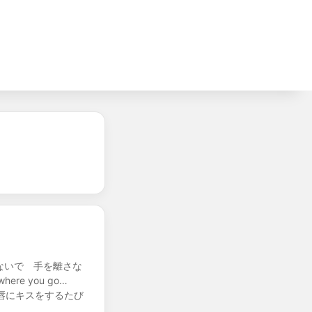
ないで 手を離さな
re you go…
e その唇にキスをするたび