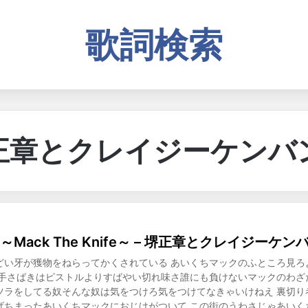
歌詞検索
正章とクレイジーケンバ
Mack The Knife～ – 堺正章とクレイジーケン
どい牙が獲物をねらってかくされている あいくちマックのふところ見ろ
 手さばきはピストルよりすばやい切れ味さ誰にも負けないマックのわざ
ツラをしてる奴そんな奴は気をつけろ気をつけてなきゃいけねえ 裏切り
げちまったあいくちマックにおじけがついて この街のうわさじゃあいく