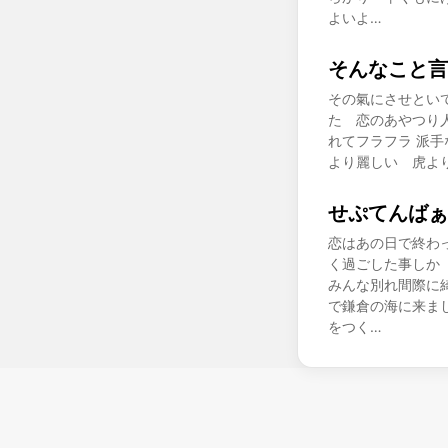
よいよ…
そんなこと言
その氣にさせとい
た 恋のあやつり
れてフラフラ 派
より麗しい 虎よ
せぷてんばぁ
恋はあの日で終わ
く過ごした事しか
みんな別れ間際に
で鎌倉の海に来ま
をつく…