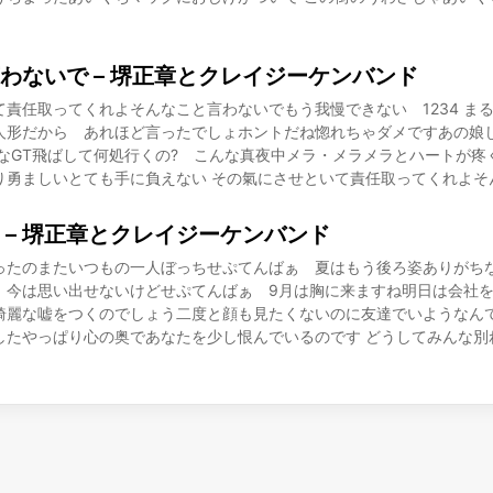
わないで – 堺正章とクレイジーケンバンド
て責任取ってくれよそんなこと言わないでもう我慢できない 1234 ま
人形だから あれほど言ったでしょホントだね惚れちゃダメですあの娘
手なGT飛ばして何処行くの? こんな真夜中メラ・メラメラとハートが疼
り勇ましいとても手に負えない その氣にさせといて責任取ってくれよそ
 – 堺正章とクレイジーケンバンド
ったのまたいつもの一人ぼっちせぷてんばぁ 夏はもう後ろ姿ありがちな
 今は思い出せないけどせぷてんばぁ 9月は胸に来ますね明日は会社を
綺麗な嘘をつくのでしょう二度と顔も見たくないのに友達でいようなんて
したやっぱり心の奥であなたを少し恨んでいるのです どうしてみんな別