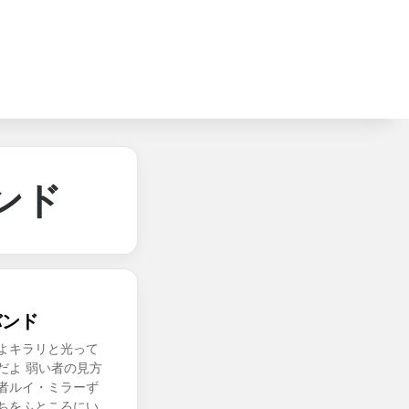
ンド
バンド
よキラリと光って
だよ 弱い者の見方
者ルイ・ミラーず
ちをふところにい