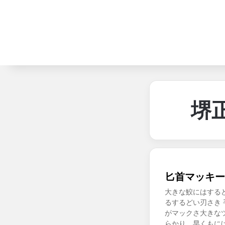
堺
匕首マッキー～
大きな鮫にはする
るするどい刃さき
がマックさ大きな
らかり 早くもに