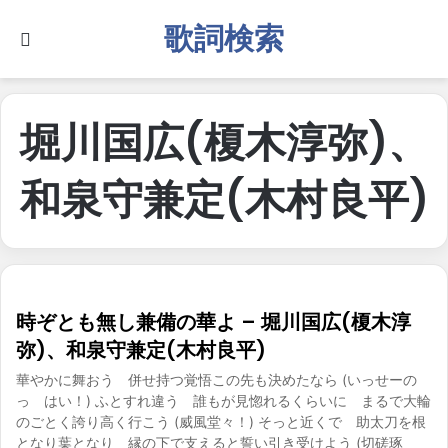
歌詞検索
Search for
堀川国広(榎木淳弥)、
和泉守兼定(木村良平)
時ぞとも無し兼備の華よ – 堀川国広(榎木淳
弥)、和泉守兼定(木村良平)
華やかに舞おう 併せ持つ覚悟この先も決めたなら (いっせーの
っ はい！) ふとすれ違う 誰もが見惚れるくらいに まるで大輪
のごとく誇り高く行こう (威風堂々！) そっと近くで 助太刀を根
となり葉となり 縁の下で支えると誓い引き受けよう (切磋琢