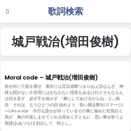
歌詞検索
Search for
城戸戦治(増田俊樹)
Moral code – 城戸戦治(増田俊樹)
前を向いて筋を通せ 裏切りは言語道断つまらねぇ話なんざ 神
様も聞かないさ道理にはかなわない現実もあるけれどそんなもん
は叩き直す 必ず手を抜かず 「虜にしてあげるからね」と…残
念 それは もうひとつの顔 始めよう 歌い踊る舞台(ステージ)
へLike a star 今日も誰かが待っているその裏に秘めた狂気白と
黒が 胸の中楽しませてくれる煌めく汗ともに 思い乗せ歌うよ
御誂(おあつら)え顔出して 時とし…