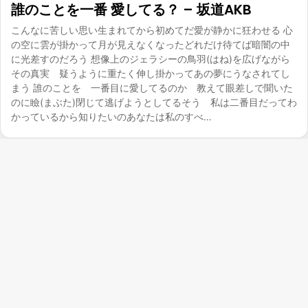
誰のことを一番 愛してる？ – 坂道AKB
こんなに苦しい思い生まれてから初めてだ愛が静かに狂わせる 心
の空に雲が掛かって月が見えなくなったどれだけ待てば暗闇の中
に光差すのだろう 想像上のジェラシーの鳥羽(はね)を広げながら
その真実 疑うように重たく伸し掛かってあの夢にうなされてし
まう 誰のことを 一番目に愛してるのか 教えて眼差しで聞いた
のに瞼(まぶた)閉じて逃げようとしてるそう 私は二番目だってわ
かっているから知りたいのあなたは私のすべ…