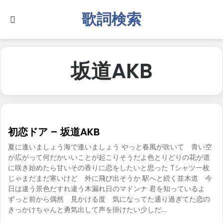
歌詞検索
Search for
坂道AKB
初恋ドア – 坂道AKB
夏に逢いましょう海で逢いましょう やっと春風が吹いて 青い空
が広がって何だかいいことが起こりそうだよ色とりどりの花が道
に咲き始めたら甘いその香りに恋をしたいと思った Tシャツ一枚
じゃまだまだ寒いけど 外に飛び出そうか 駅へと続く並木道 今
日は違う景色だすれ違う木漏れ日のマドンナ 君を知っているよ
ずっと前から偶然 見かける度 気になってた通り過ぎてた恋の
きっかけちゃんと勇気出して声を掛けたい少しだ…